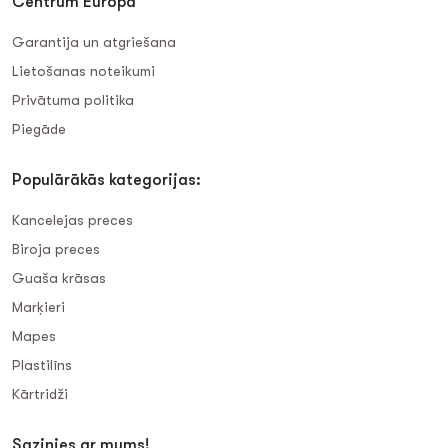
Centrum Europa
Garantija un atgriešana
Lietošanas noteikumi
Privātuma politika
Piegāde
Populārākās kategorijas:
Kancelejas preces
Biroja preces
Guaša krāsas
Marķieri
Mapes
Plastilīns
Kārtridži
Sazinies ar mums!