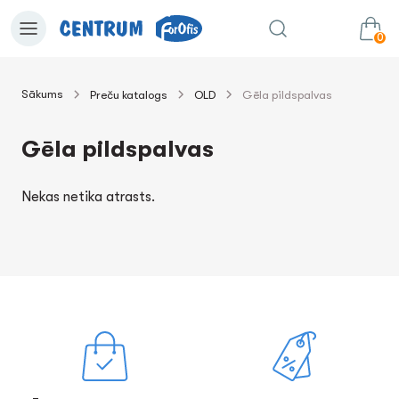
0
Sākums
Preču katalogs
OLD
Gēla pildspalvas
0.00€
uz grozu
Summa:
Gēla pildspalvas
Nekas netika atrasts.