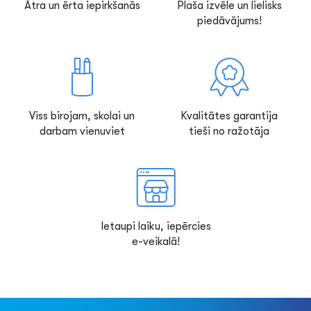
Ātra un ērta iepirkšanās
Plaša izvēle un lielisks
piedāvājums!
Viss birojam, skolai un
Kvalitātes garantija
darbam vienuviet
tieši no ražotāja
Ietaupi laiku, iepērcies
e-veikalā!