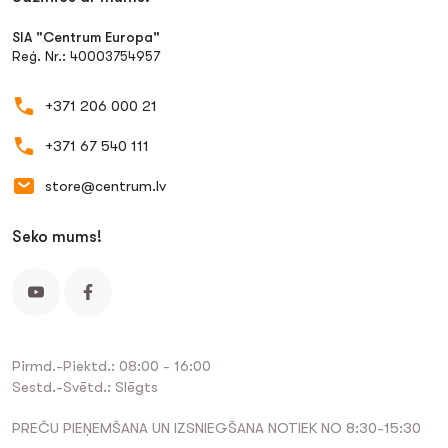
SIA "Centrum Europa"
Reģ. Nr.: 40003754957
+371 206 000 21
+371 67 540 111
store@centrum.lv
Seko mums!
Pirmd.-Piektd.: 08:00 - 16:00
Sestd.-Svētd.: Slēgts
PREČU PIEŅEMŠANA UN IZSNIEGŠANA NOTIEK NO 8:30-15:30