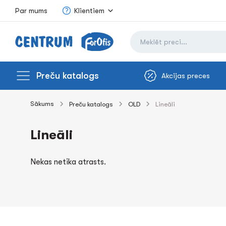
Par mums
Klientiem
Preču katalogs
Akcijas preces
Sākums
Preču katalogs
OLD
Lineāli
Lineāli
Nekas netika atrasts.