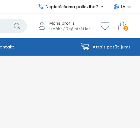
Nepieciešama palīdzība?
LV
Mans profils
0
Ienākt
Reģistrēties
/
ontakti
Ātrais pasūtījums
0.00€
uz grozu
Summa: