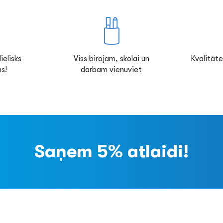
ielisks
Viss birojam, skolai un
Kvalitāte
s!
darbam vienuviet
Saņem 5% atlaidi!