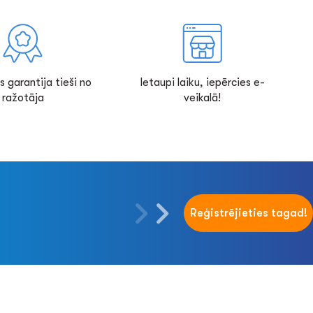
s garantija tieši no
Ietaupi laiku, iepērcies e-
ražotāja
veikalā!
Reģistrējieties tagad!