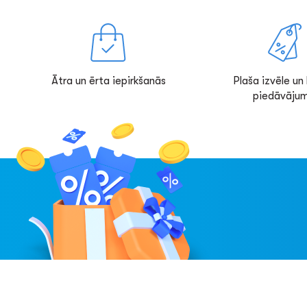
Ātra un ērta iepirkšanās
Plaša izvēle un l
piedāvājum