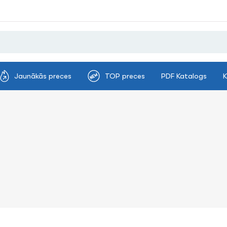
Jaunākās preces
TOP preces
PDF Katalogs
K