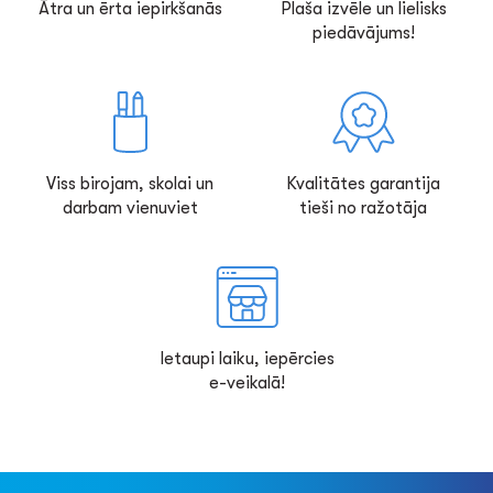
Ātra un ērta iepirkšanās
Plaša izvēle un lielisks
piedāvājums!
Viss birojam, skolai un
Kvalitātes garantija
darbam vienuviet
tieši no ražotāja
Ietaupi laiku, iepērcies
e-veikalā!