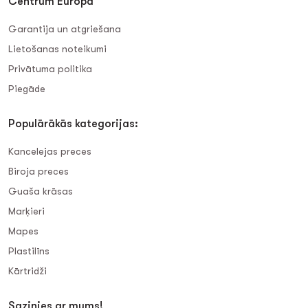
Centrum Europa
Garantija un atgriešana
Lietošanas noteikumi
Privātuma politika
Piegāde
Populārākās kategorijas:
Kancelejas preces
Biroja preces
Guaša krāsas
Marķieri
Mapes
Plastilīns
Kārtridži
Sazinies ar mums!