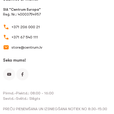
SIA "Centrum Europa"
Reģ. Nr.: 40003754957
+371 206 000 21
+371 67 540 111
store@centrum.lv
Seko mums!
Pirmd.-Piektd.: 08:00 - 16:00
Sestd.-Svētd.: Slēgts
PREČU PIEŅEMŠANA UN IZSNIEGŠANA NOTIEK NO 8:30-15:30