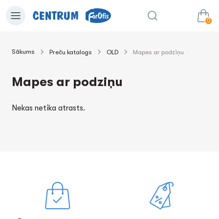
0
Sākums
Preču katalogs
OLD
Mapes ar podziņu
0.00€
uz grozu
Summa:
Mapes ar podziņu
Nekas netika atrasts.