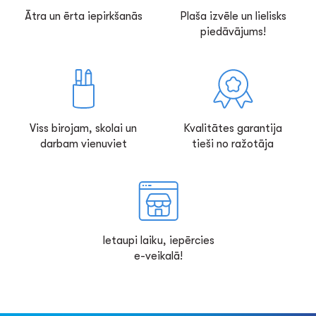
Ātra un ērta iepirkšanās
Plaša izvēle un lielisks
piedāvājums!
Viss birojam, skolai un
Kvalitātes garantija
darbam vienuviet
tieši no ražotāja
Ietaupi laiku, iepērcies
e-veikalā!