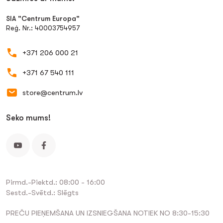
SIA "Centrum Europa"
Reģ. Nr.: 40003754957
+371 206 000 21
+371 67 540 111
store@centrum.lv
Seko mums!
Pirmd.-Piektd.: 08:00 - 16:00
Sestd.-Svētd.: Slēgts
PREČU PIEŅEMŠANA UN IZSNIEGŠANA NOTIEK NO 8:30-15:30