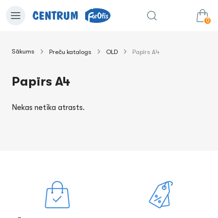
0
Sākums
Preču katalogs
OLD
Papīrs A4
0.00€
uz grozu
Summa:
Papīrs A4
Nekas netika atrasts.