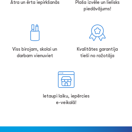
Ātra un ērta iepirkšanās
Plaša izvēle un lielisks
piedāvājums!
Viss birojam, skolai un
Kvalitātes garantija
darbam vienuviet
tieši no ražotāja
Ietaupi laiku, iepērcies
e-veikalā!