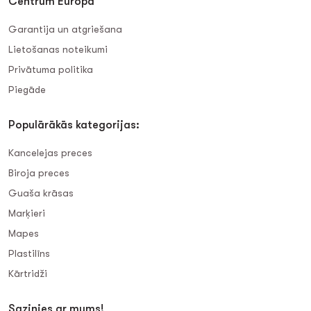
Centrum Europa
Garantija un atgriešana
Lietošanas noteikumi
Privātuma politika
Piegāde
Populārākās kategorijas:
Kancelejas preces
Biroja preces
Guaša krāsas
Marķieri
Mapes
Plastilīns
Kārtridži
Sazinies ar mums!