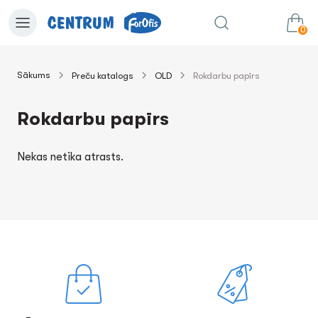
0
Sākums
Preču katalogs
OLD
Rokdarbu papīrs
0.00€
uz grozu
Summa:
Rokdarbu papīrs
Nekas netika atrasts.