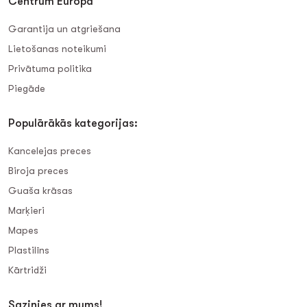
Centrum Europa
Garantija un atgriešana
Lietošanas noteikumi
Privātuma politika
Piegāde
Populārākās kategorijas:
Kancelejas preces
Biroja preces
Guaša krāsas
Marķieri
Mapes
Plastilīns
Kārtridži
Sazinies ar mums!