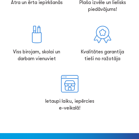
Ātra un ērta iepirkšanās
Plaša izvēle un lielisks
piedāvājums!
Viss birojam, skolai un
Kvalitātes garantija
darbam vienuviet
tieši no ražotāja
Ietaupi laiku, iepērcies
e-veikalā!