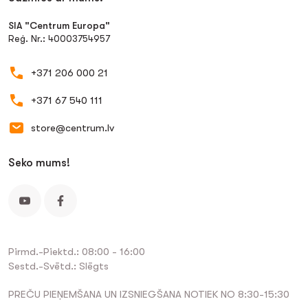
SIA "Centrum Europa"
Reģ. Nr.: 40003754957
+371 206 000 21
+371 67 540 111
store@centrum.lv
Seko mums!
Pirmd.-Piektd.: 08:00 - 16:00
Sestd.-Svētd.: Slēgts
PREČU PIEŅEMŠANA UN IZSNIEGŠANA NOTIEK NO 8:30-15:30