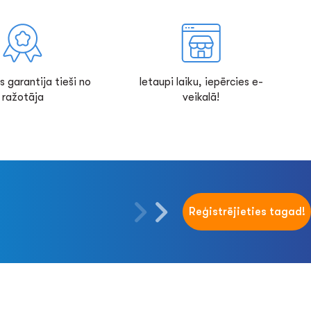
s garantija tieši no
Ietaupi laiku, iepērcies e-
ražotāja
veikalā!
Reģistrējieties tagad!