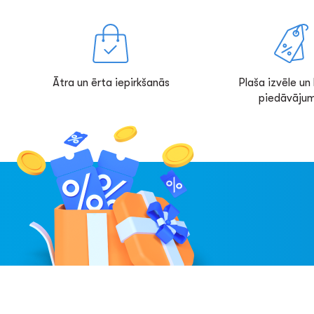
Ātra un ērta iepirkšanās
Plaša izvēle un l
piedāvājum