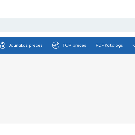
Jaunākās preces
TOP preces
PDF Katalogs
K