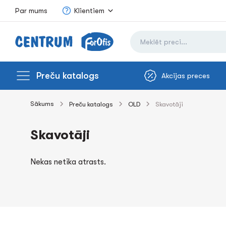
Par mums
Klientiem
Preču katalogs
Akcijas preces
Sākums
Preču katalogs
OLD
Skavotāji
Skavotāji
Nekas netika atrasts.