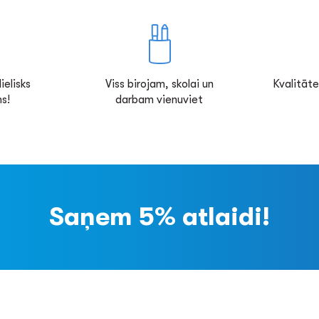
ielisks
Viss birojam, skolai un
Kvalitāte
s!
darbam vienuviet
Saņem 5% atlaidi!