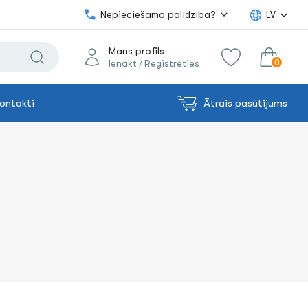
Nepieciešama palīdzība?
LV
Mans profils
0
Ienākt
Reģistrēties
/
ontakti
Ātrais pasūtījums
0.00€
uz grozu
Summa: