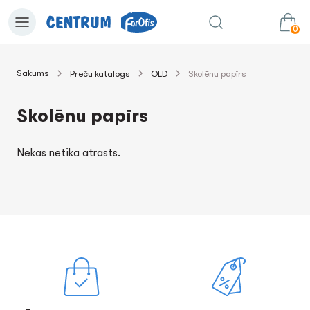
0
Sākums
Preču katalogs
OLD
Skolēnu papīrs
0.00€
uz grozu
Summa:
Skolēnu papīrs
Nekas netika atrasts.