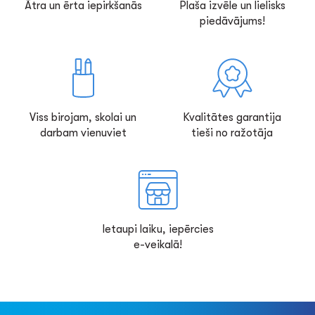
Ātra un ērta iepirkšanās
Plaša izvēle un lielisks
piedāvājums!
Viss birojam, skolai un
Kvalitātes garantija
darbam vienuviet
tieši no ražotāja
Ietaupi laiku, iepērcies
e-veikalā!