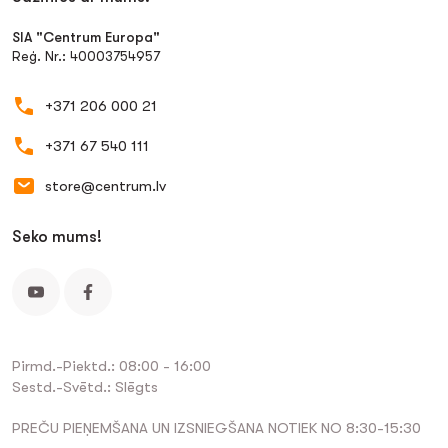
SIA "Centrum Europa"
Reģ. Nr.: 40003754957
+371 206 000 21
+371 67 540 111
store@centrum.lv
Seko mums!
Pirmd.-Piektd.: 08:00 - 16:00
Sestd.-Svētd.: Slēgts
PREČU PIEŅEMŠANA UN IZSNIEGŠANA NOTIEK NO 8:30-15:30