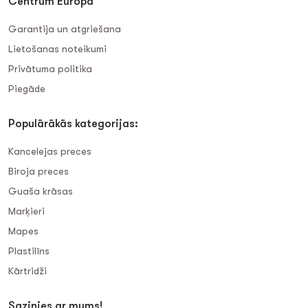
Centrum Europa
Garantija un atgriešana
Lietošanas noteikumi
Privātuma politika
Piegāde
Populārākās kategorijas:
Kancelejas preces
Biroja preces
Guaša krāsas
Marķieri
Mapes
Plastilīns
Kārtridži
Sazinies ar mums!