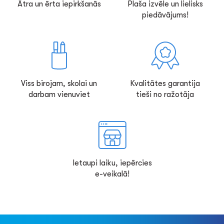
Ātra un ērta iepirkšanās
Plaša izvēle un lielisks
piedāvājums!
Viss birojam, skolai un
Kvalitātes garantija
darbam vienuviet
tieši no ražotāja
Ietaupi laiku, iepērcies
e-veikalā!