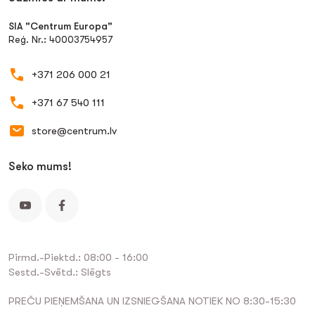
SIA "Centrum Europa"
Reģ. Nr.: 40003754957
+371 206 000 21
+371 67 540 111
store@centrum.lv
Seko mums!
Pirmd.-Piektd.: 08:00 - 16:00
Sestd.-Svētd.: Slēgts
PREČU PIEŅEMŠANA UN IZSNIEGŠANA NOTIEK NO 8:30-15:30