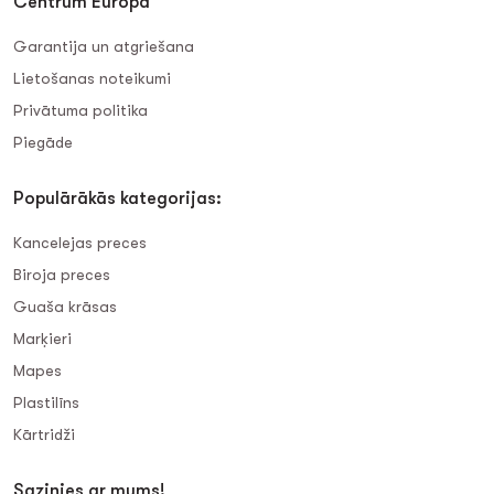
Centrum Europa
Garantija un atgriešana
Lietošanas noteikumi
Privātuma politika
Piegāde
Populārākās kategorijas:
Kancelejas preces
Biroja preces
Guaša krāsas
Marķieri
Mapes
Plastilīns
Kārtridži
Sazinies ar mums!