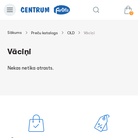
0
Sākums
Preču katalogs
OLD
Vāciņi
0.00€
uz grozu
Summa:
Vāciņi
Nekas netika atrasts.