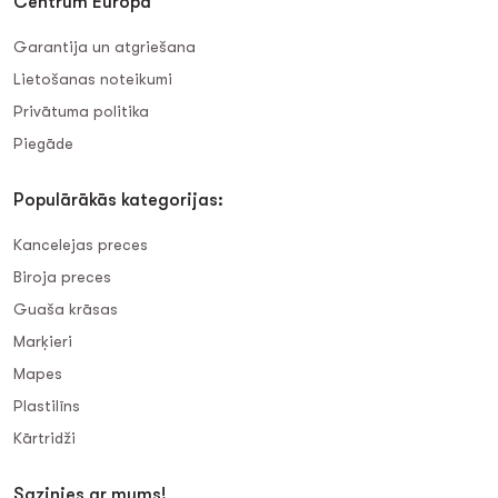
Centrum Europa
Garantija un atgriešana
Lietošanas noteikumi
Privātuma politika
Piegāde
Populārākās kategorijas:
Kancelejas preces
Biroja preces
Guaša krāsas
Marķieri
Mapes
Plastilīns
Kārtridži
Sazinies ar mums!