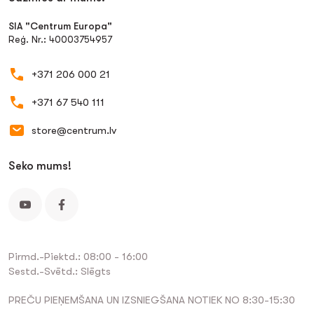
SIA "Centrum Europa"
Reģ. Nr.: 40003754957
+371 206 000 21
+371 67 540 111
store@centrum.lv
Seko mums!
Pirmd.-Piektd.: 08:00 - 16:00
Sestd.-Svētd.: Slēgts
PREČU PIEŅEMŠANA UN IZSNIEGŠANA NOTIEK NO 8:30-15:30