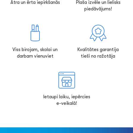
Ātra un ērta iepirkšanās
Plaša izvēle un lielisks
piedāvājums!
Viss birojam, skolai un
Kvalitātes garantija
darbam vienuviet
tieši no ražotāja
Ietaupi laiku, iepērcies
e-veikalā!