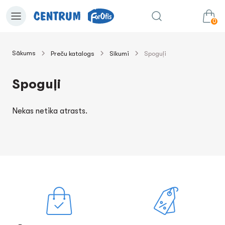
0
Sākums
Preču katalogs
Sīkumi
Spoguļi
0.00€
uz grozu
Summa:
Spoguļi
Nekas netika atrasts.