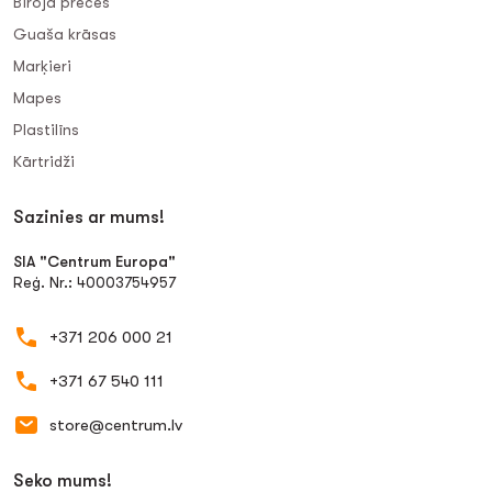
Biroja preces
Guaša krāsas
Marķieri
Mapes
Plastilīns
Kārtridži
Sazinies ar mums!
SIA "Centrum Europa"
Reģ. Nr.: 40003754957
+371 206 000 21
+371 67 540 111
store@centrum.lv
Seko mums!