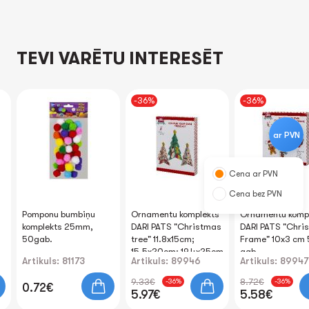
TEVI VARĒTU INTERESĒT
-36%
-36%
ar PVN
Cena ar PVN
Cena bez PVN
Pomponu bumbiņu
Ornamentu komplekts
Ornamentu komp
komplekts 25mm,
DARI PATS "Christmas
DARI PATS "Chri
50gab.
tree" 11.8x15cm;
Frame" 10x3 cm 
15.5x20cm; 19.4x25cm
gab.
Artikuls: 81173
Artikuls: 89946
Artikuls: 89947
9.33€
8.72€
-36%
-36%
0.72€
5.97€
5.58€