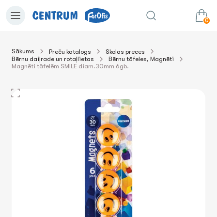
0
Sākums
Preču katalogs
Skolas preces
Bērnu daiļrade un rotaļlietas
Bērnu tāfeles, Magnēti
0.00€
uz grozu
Summa:
Magnēti tāfelēm SMILE diam.30mm 6gb.