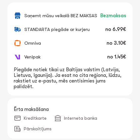
Saņemt mūsu veikalā BEZ MAKSAS
Bezmaksas
STANDARTA piegāde ar kurjeru
no
6.99€
Omniva
no
3.10€
Venipak
no
1.45€
Piegāde notiek tikai uz Baltijas valstīm (Latvija,
Lietuva, Igaunija). Ja esat no cita reģiona, lūdzu,
rakstiet uz e-pastu, mēs centīsimies jums
palīdzēt.
Ērta maksāšana
Kredītkarte
Interneta banka
Pārskaitījums