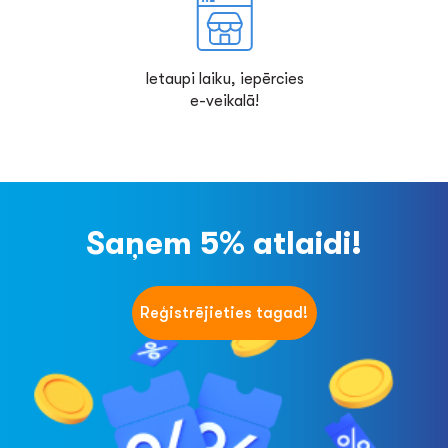
Ietaupi laiku, iepērcies
e-veikalā!
Saņem 5% atlaidi!
Reģistrējieties tagad!