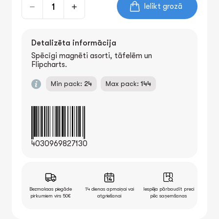
Ielikt grozā
Detalizēta informācija
Spēcīgi magnēti asorti, tāfelēm un
Flipcharts.
Min pack:
24
Max pack:
144
4030969827130
Bezmaksas piegāde
14 dienas apmaiņai vai
Iespēja pārbaudīt preci
pirkumiem virs 50€
atgriešanai
pēc saņemšanas