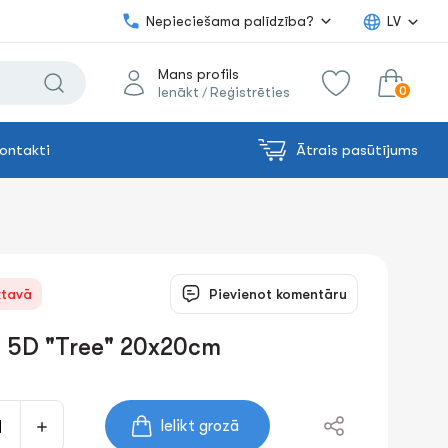
Nepieciešama palīdzība?
LV
Mans profils
0
Ienākt
Reģistrēties
/
ontakti
Ātrais pasūtījums
0.00€
uz grozu
Summa:
ktavā
Pievienot komentāru
 5D "Tree" 20x20cm
Ielikt grozā