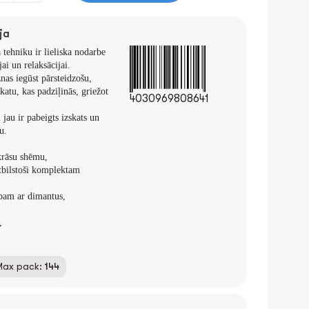
ja
tehniku ir lieliska nodarbe
ai un relaksācijai.
nas iegūst pārsteidzošu,
katu, kas padziļinās, griežot
4030969808641
 jau ir pabeigts izskats un
u.
 krāsu shēmu,
atbilstoši komplektam
rbam ar dimantus,
,
Max pack:
144