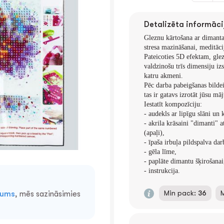
Detalizēta informāci
Gleznu kārtošana ar dimanta 
stresa mazināšanai, meditācij
Pateicoties 5D efektam, glez
valdzinošu trīs dimensiju izs
katru akmeni.
Pēc darba pabeigšanas bildei
tas ir gatavs izrotāt jūsu māj
Iestatīt kompozīciju:
- audekls ar lipīgu slāni un
- akrila krāsaini "dimanti" 
(apaļi),
- īpaša irbuļa pildspalva da
- gēla līme,
- paplāte dimantu šķirošanai
- instrukcija.
Min pack:
36
mums
, mēs sazināsimies