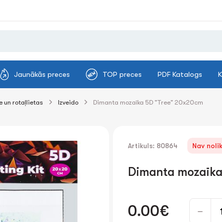
Jaunākās preces
TOP preces
PDF Katalogs
K
 un rotaļlietas
Izveido
Dimanta mozaīka 5D "Tree" 20x20cm
Artikuls: 80864
Nav noli
Dimanta mozaīka
0.00€