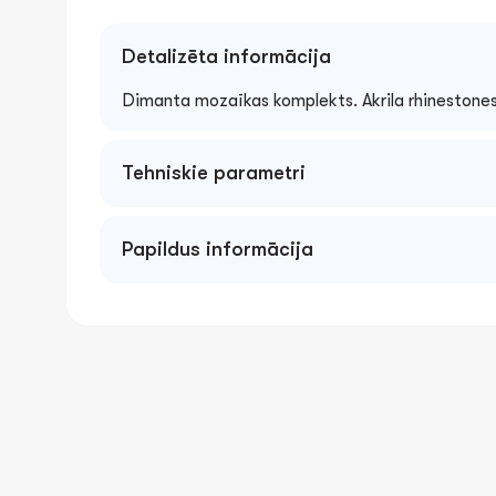
Detalizēta informācija
Dimanta mozaīkas komplekts. Akrila rhinestones
Tehniskie parametri
Papildus informācija
Brīdinājums. Rotaļlieta nav piemērota bērniem
Esiet uzmanīgi ar mazām detaļām, kuras var noko
var aizrīties vai ieelpot! Visi iepakojuma materiā
rotaļlietā un ir jānoņem pirms rotaļlietas nodoš
pieaugušo uzraudzībā.