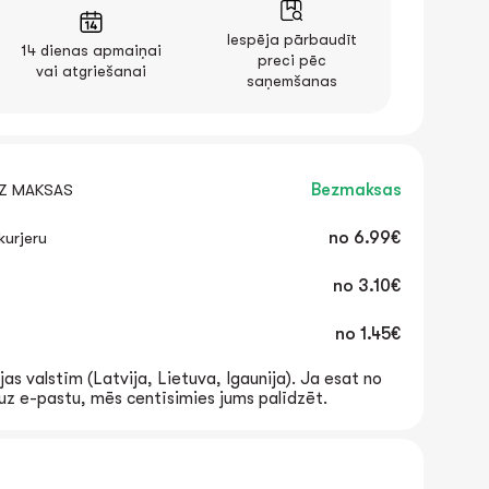
Iespēja pārbaudīt
14 dienas apmaiņai
preci pēc
vai atgriešanai
saņemšanas
EZ MAKSAS
Bezmaksas
urjeru
no
6.99€
no
3.10€
no
1.45€
jas valstīm (Latvija, Lietuva, Igaunija). Ja esat no
t uz e-pastu, mēs centīsimies jums palīdzēt.