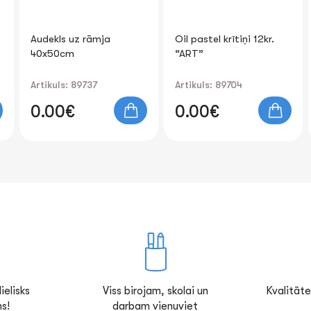
Oil pastel krītiņi 12kr.
Dimanta mozaīka 5D
“ART”
"Greece" 30x40cm
Artikuls: 89704
Artikuls: 80890
0.00€
0.00€
ielisks
Viss birojam, skolai un
Kvalitāte
s!
darbam vienuviet