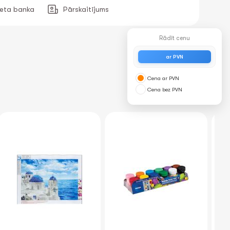
neta banka
Pārskaitījums
Rādīt cenu
ar PVN
Cena ar PVN
Cena bez PVN