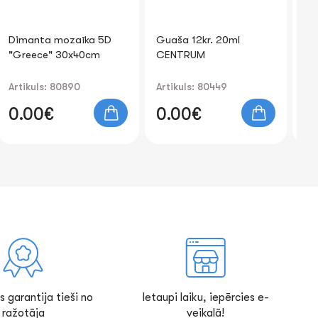
Guaša 12kr. 20ml
Krīts 6kr. JUMBO
Kv
CENTRUM
kr
nu
40
Artikuls: 80449
Artikuls: 80391
Art
0.00€
0.00€
0
s garantija tieši no
Ietaupi laiku, iepērcies e-
ražotāja
veikalā!