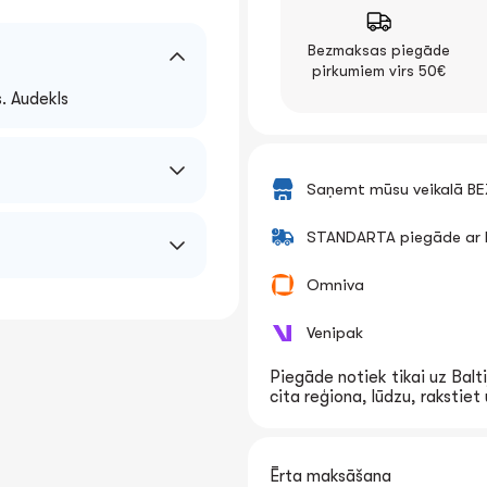
Bezmaksas piegāde
pirkumiem virs 50€
. Audekls
Saņemt mūsu veikalā B
STANDARTA piegāde ar k
Omniva
 līdz 3 gadu vecumam.
st vai norīt, jo bērns
li un detaļas neietilpst
Venipak
anas bērnam. Lietojiet
Piegāde notiek tikai uz Balti
cita reģiona, lūdzu, rakstie
Ērta maksāšana