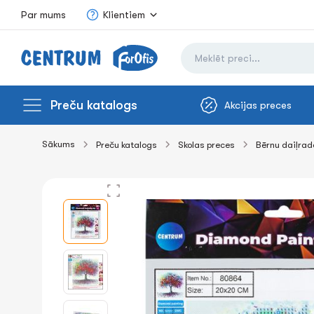
Par mums
Klientiem
Preču katalogs
Akcijas preces
Sākums
Preču katalogs
Skolas preces
Bērnu daiļrade