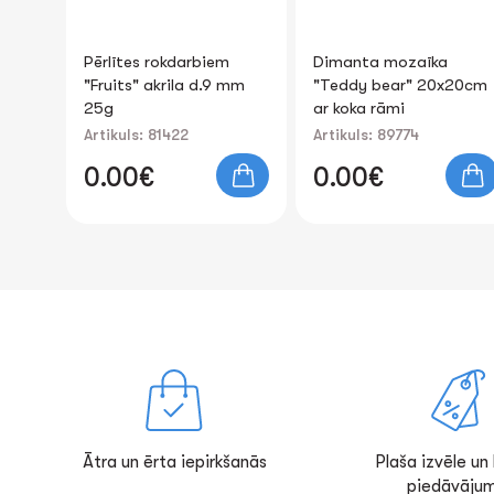
Dimanta mozaīka
Audekls uz rāmja
 mm
"Teddy bear" 20x20cm
40x50cm
ar koka rāmi
Artikuls: 89774
Artikuls: 89737
0.00€
0.00€
Ātra un ērta iepirkšanās
Plaša izvēle un l
piedāvājum