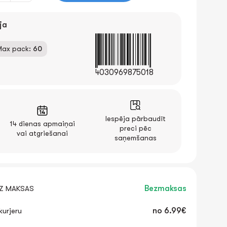
ja
Max pack:
60
4030969875018
Iespēja pārbaudīt
14 dienas apmaiņai
preci pēc
vai atgriešanai
saņemšanas
EZ MAKSAS
Bezmaksas
urjeru
no
6.99€