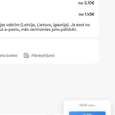
no
3.10€
no
1.45€
jas valstīm (Latvija, Lietuva, Igaunija). Ja esat no
t uz e-pastu, mēs centīsimies jums palīdzēt.
neta banka
Pārskaitījums
Rādīt cenu
ar PVN