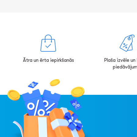
Ātra un ērta iepirkšanās
Plaša izvēle un l
piedāvājum