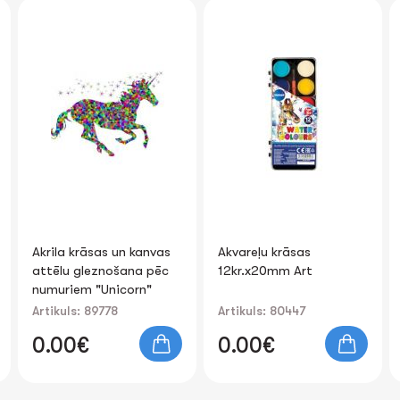
Akvareļu krāsas
Dekoratīvas,
12kr.x20mm Art
fluorescējošas uzlīmes
“Zoo”
Artikuls: 80447
Artikuls: 86683
0.00€
0.00€