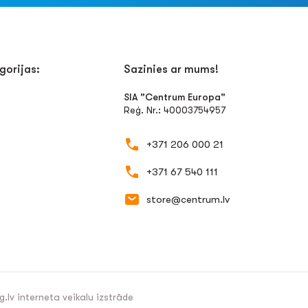
gorijas:
Sazinies ar mums!
SIA "Centrum Europa"
Reģ. Nr.: 40003754957
+371 206 000 21
+371 67 540 111
store@centrum.lv
g.lv
interneta veikalu izstrāde