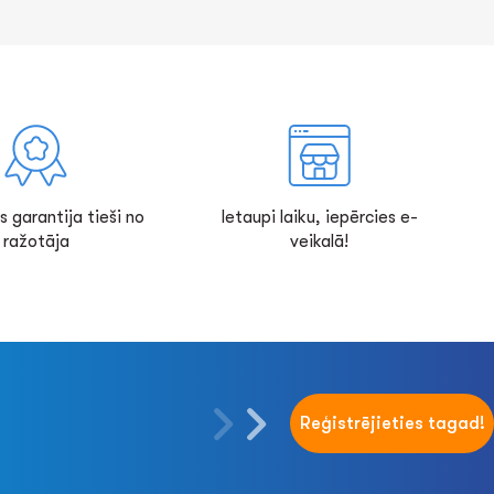
s garantija tieši no
Ietaupi laiku, iepērcies e-
ražotāja
veikalā!
Reģistrējieties tagad!