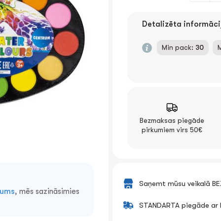
Detalizēta informāci
Min pack:
30
Bezmaksas piegāde
pirkumiem virs 50€
Saņemt mūsu veikalā B
mums
, mēs sazināsimies
STANDARTA piegāde ar k