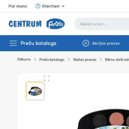
Par mums
Klientiem
Preču katalogs
Akcijas preces
Sākums
Preču katalogs
Skolas preces
Bērnu daiļrade