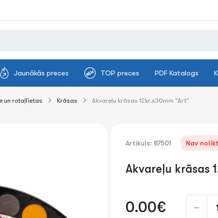
Jaunākās preces
TOP preces
PDF Katalogs
K
 un rotaļlietas
Krāsas
Akvareļu krāsas 12kr.x30mm "Art"
Artikuls: 87501
Nav nolik
Akvareļu krāsas 
0.00€