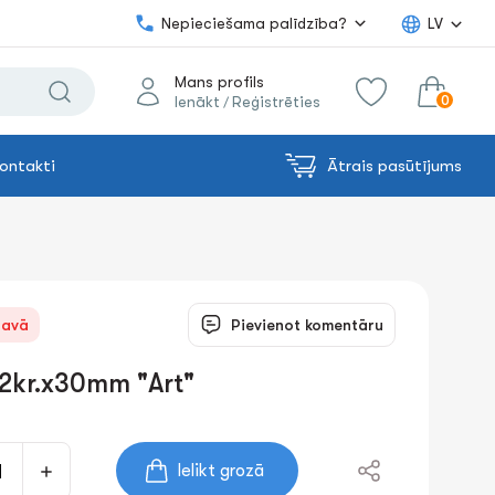
Nepieciešama palīdzība?
LV
Mans profils
0
Ienākt
Reģistrēties
/
ontakti
Ātrais pasūtījums
0.00€
uz grozu
Summa:
tavā
Pievienot komentāru
12kr.x30mm "Art"
Ielikt grozā