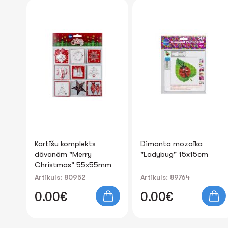
Dimanta mozaīka
Akrila krāsas un kanvas
"Ladybug" 15x15cm
attēlu gleznošana pēc
5mm
numuriem "Unicorn"
40x50cm
Artikuls: 89764
Artikuls: 89778
0.00€
0.00€