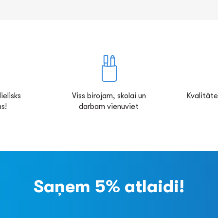
ielisks
Viss birojam, skolai un
Kvalitāte
s!
darbam vienuviet
Saņem 5% atlaidi!