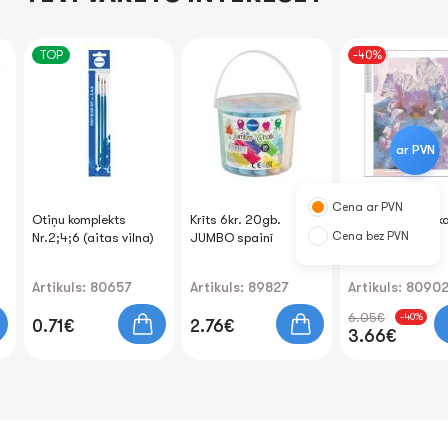
TOP
-40%
ar PVN
Cena ar PVN
Otiņu komplekts
Krīts 6kr. 20gb.
Dimanta mozaīk
Cena bez PVN
Nr.2;4;6 (aitas vilna)
JUMBO spainī
"Iris" 40x50cm
Artikuls: 80657
Artikuls: 89827
Artikuls: 8090
6.05€
-40%
0.71€
2.76€
3.66€