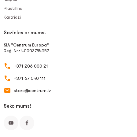
Plastilīns
Kārtridži
Sazinies ar mums!
SIA "Centrum Europa"
Reģ. Nr.: 40003754957
+371 206 000 21
+371 67 540 111
store@centrum.lv
Seko mums!