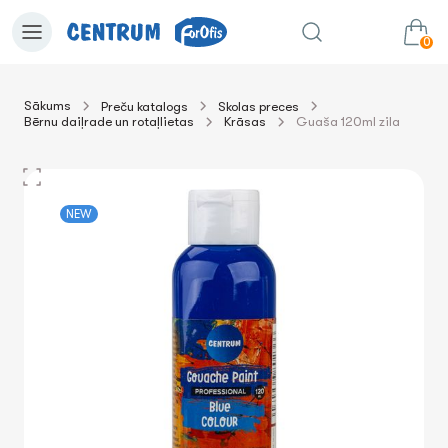
0
Sākums
Preču katalogs
Skolas preces
Bērnu daiļrade un rotaļlietas
Krāsas
Guaša 120ml zila
0.00€
uz grozu
Summa:
NEW