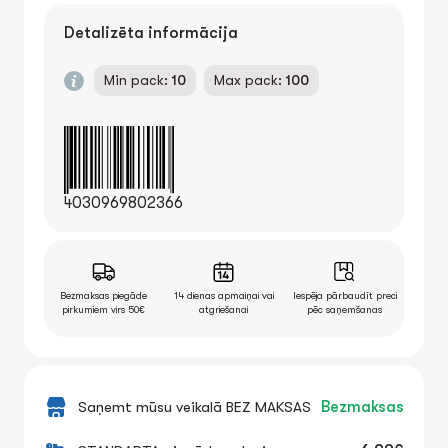
Detalizēta informācija
Min pack:
10
Max pack:
100
4030969802366
Bezmaksas piegāde
14 dienas apmaiņai vai
Iespēja pārbaudīt preci
pirkumiem virs 50€
atgriešanai
pēc saņemšanas
Saņemt mūsu veikalā BEZ MAKSAS
Bezmaksas