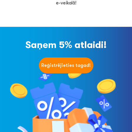
e-veikalā!
Saņem 5% atlaidi!
Reģistrējieties tagad!