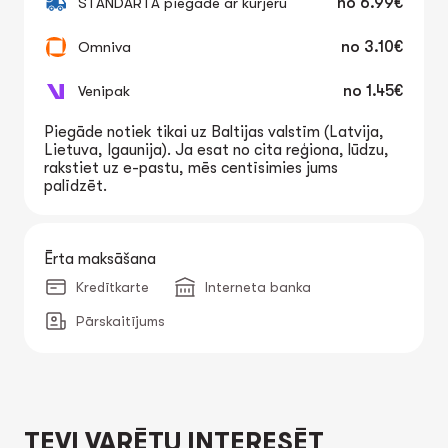
STANDARTA piegāde ar kurjeru
no
6.99€
Omniva
no
3.10€
Venipak
no
1.45€
Piegāde notiek tikai uz Baltijas valstīm (Latvija,
Lietuva, Igaunija). Ja esat no cita reģiona, lūdzu,
rakstiet uz e-pastu, mēs centīsimies jums
palīdzēt.
Ērta maksāšana
Kredītkarte
Interneta banka
Pārskaitījums
TEVI VARĒTU INTERESĒT