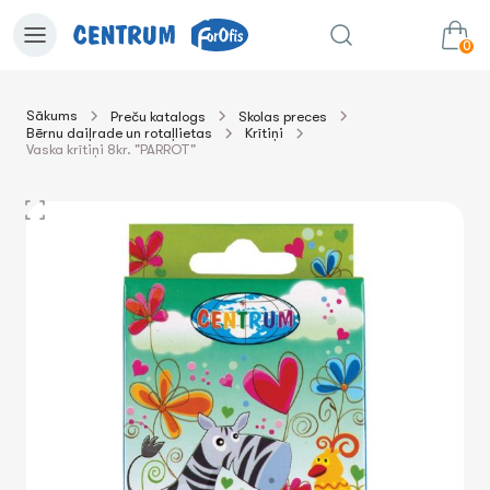
0
Sākums
Preču katalogs
Skolas preces
Bērnu daiļrade un rotaļlietas
Krītiņi
0.00€
uz grozu
Summa:
Vaska krītiņi 8kr. "PARROT"