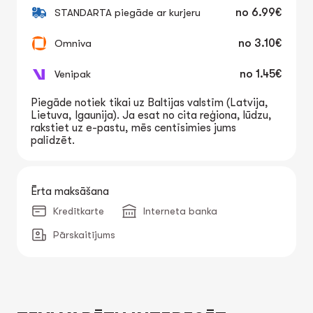
STANDARTA piegāde ar kurjeru
no
6.99€
Omniva
no
3.10€
Venipak
no
1.45€
Piegāde notiek tikai uz Baltijas valstīm (Latvija,
Lietuva, Igaunija). Ja esat no cita reģiona, lūdzu,
rakstiet uz e-pastu, mēs centīsimies jums
palīdzēt.
Ērta maksāšana
Kredītkarte
Interneta banka
Pārskaitījums