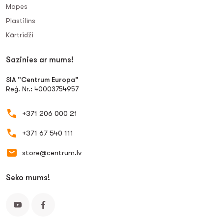
Mapes
Plastilīns
Kārtridži
Sazinies ar mums!
SIA "Centrum Europa"
Reģ. Nr.: 40003754957
+371 206 000 21
+371 67 540 111
store@centrum.lv
Seko mums!