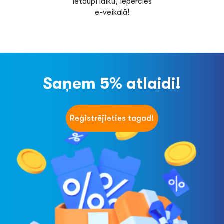
Ietaupi laiku, iepērcies
e-veikalā!
Saņem 5% atlaidi!
Reģistrējieties tagad!