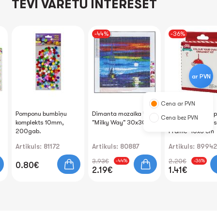
TEVI VARĒTU INTERESĒT
-44%
-36%
ar PVN
Cena ar PVN
Pomponu bumbiņu
Dimanta mozaīka 5D
Ornamentu komp
Cena bez PVN
komplekts 10mm,
"Milky Way" 30x30cm
DARI PATS "Chri
200gab.
Frame" 10x3 cm
Artikuls: 81172
Artikuls: 80887
Artikuls: 89942
3.93€
2.20€
-44%
-36%
0.80€
2.19€
1.41€