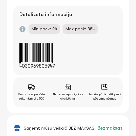
Detalizēta informācija
Min pack:
24
Max pack:
384
4030969805947
Bezmaksas piegāde
14 dienas apmaiņai vai
Iespēja pārbaudīt preci
pirkumiem virs 50€
atgriešanai
pēc saņemšanas
Saņemt mūsu veikalā BEZ MAKSAS
Bezmaksas