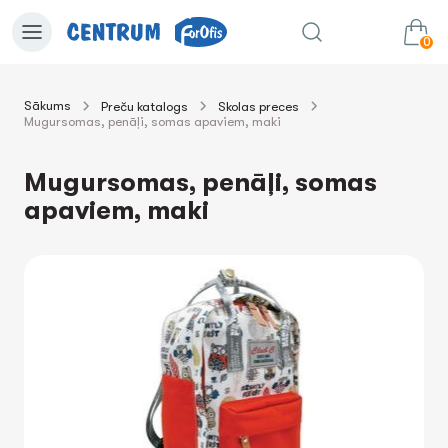
0
Sākums
Preču katalogs
Skolas preces
Mugursomas, penāļi, somas apaviem, maki
0.00€
uz grozu
Summa:
Mugursomas, penāļi, somas
apaviem, maki