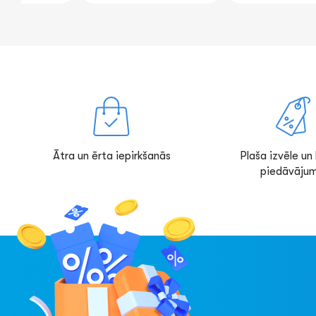
Ātra un ērta iepirkšanās
Plaša izvēle un l
piedāvājum