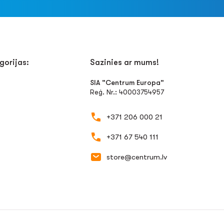
gorijas:
Sazinies ar mums!
SIA "Centrum Europa"
Reģ. Nr.: 40003754957
+371 206 000 21
+371 67 540 111
store@centrum.lv