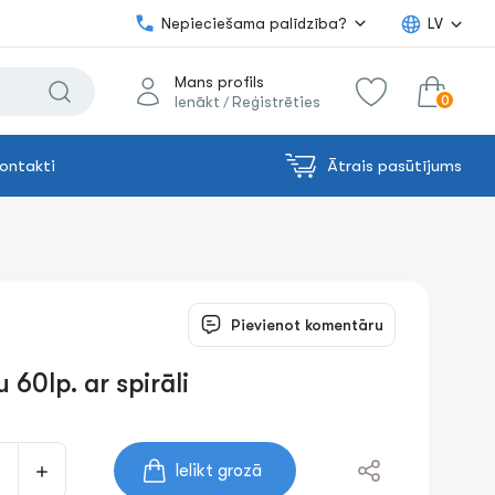
Nepieciešama palīdzība?
LV
Mans profils
0
Ienākt
Reģistrēties
/
ontakti
Ātrais pasūtījums
0.00€
uz grozu
Summa:
Pievienot komentāru
 60lp. ar spirāli
Ielikt grozā