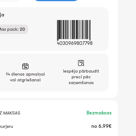
ja
Max pack:
20
4030969807798
Iespēja pārbaudīt
14 dienas apmaiņai
preci pēc
vai atgriešanai
saņemšanas
EZ MAKSAS
Bezmaksas
urjeru
no
6.99€