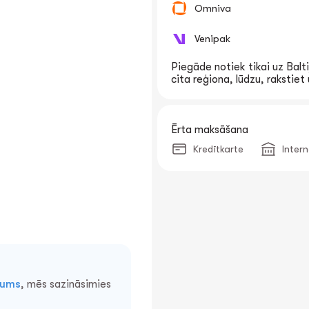
Omniva
Venipak
Piegāde notiek tikai uz Balti
cita reģiona, lūdzu, rakstie
Ērta maksāšana
Kredītkarte
Inter
mums
, mēs sazināsimies