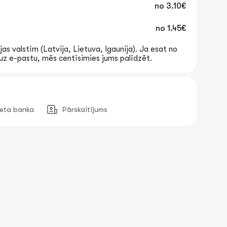
no
3.10€
no
1.45€
jas valstīm (Latvija, Lietuva, Igaunija). Ja esat no
t uz e-pastu, mēs centīsimies jums palīdzēt.
neta banka
Pārskaitījums