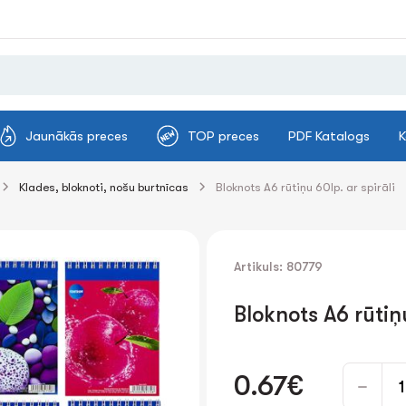
Jaunākās preces
TOP preces
PDF Katalogs
K
Klades, bloknoti, nošu burtnīcas
Bloknots A6 rūtiņu 60lp. ar spirāli
Artikuls: 80779
Bloknots A6 rūtiņu
0.67€