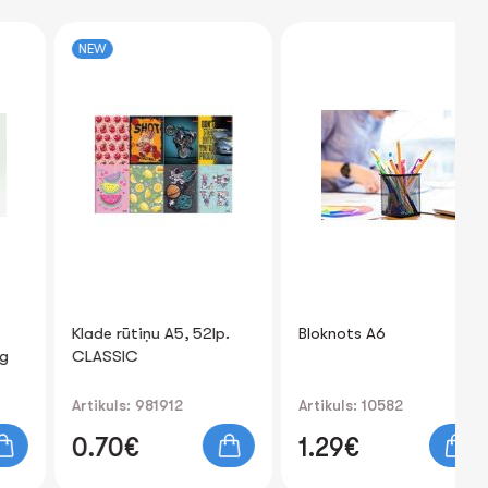
NEW
Klade rūtiņu A5, 52lp.
Bloknots A6
Blo
CLASSIC
ci
"V
Artikuls: 981912
Artikuls: 10582
Art
0.70€
1.29€
1