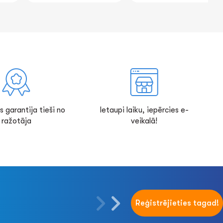
s garantija tieši no
Ietaupi laiku, iepērcies e-
ražotāja
veikalā!
Reģistrējieties tagad!