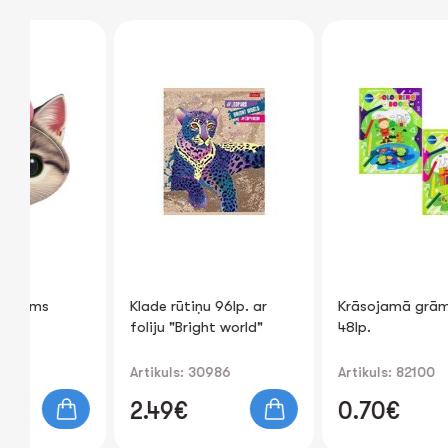
Klade rūtiņu 96lp. ar
Krāsojamā grāmata A4
foliju "Bright world"
48lp.
Artikuls: 30986
Artikuls: 82100
2.49€
0.70€