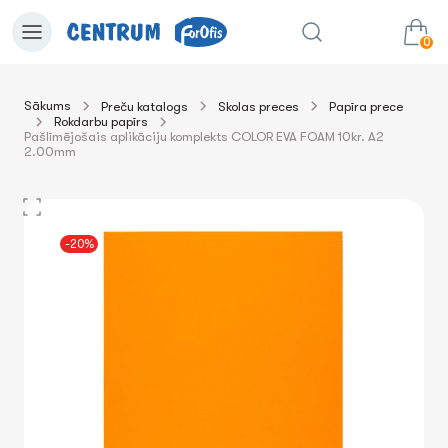
0
Sākums
Preču katalogs
Skolas preces
Papīra prece
Rokdarbu papīrs
0.00€
uz grozu
Summa:
Pašlīmējošais aplikāciju komplekts COLOR EVA FOAM 10kr. A2
2.00mm
-20%