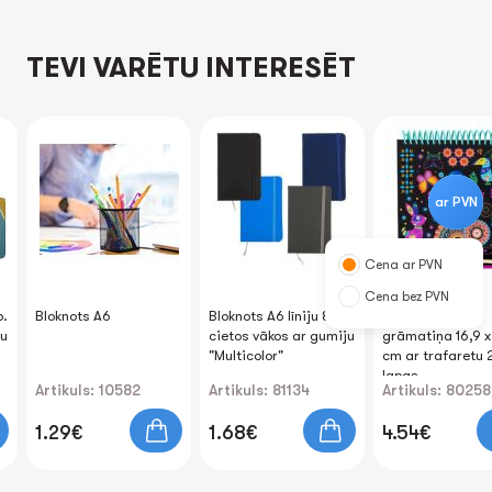
TEVI VARĒTU INTERESĒT
ar PVN
Cena ar PVN
Cena bez PVN
p.
Bloknots A6
Bloknots A6 līniju 80lp.
Skrāpējamā
ju
cietos vākos ar gumiju
grāmatiņa 16,9 x
"Multicolor"
cm ar trafaretu 
lapas.
Artikuls: 10582
Artikuls: 81134
Artikuls: 80258
1.29€
1.68€
4.54€