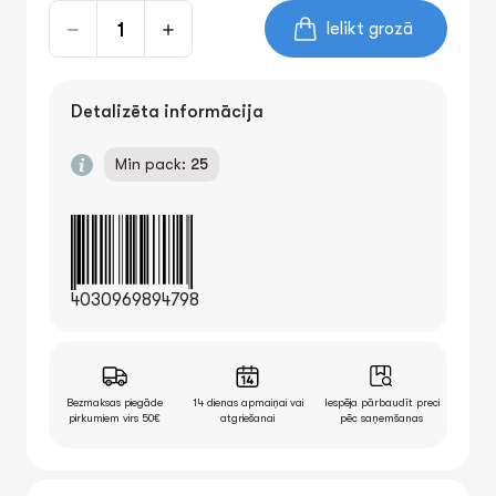
Ielikt grozā
Detalizēta informācija
Min pack:
25
4030969894798
Bezmaksas piegāde
14 dienas apmaiņai vai
Iespēja pārbaudīt preci
pirkumiem virs 50€
atgriešanai
pēc saņemšanas