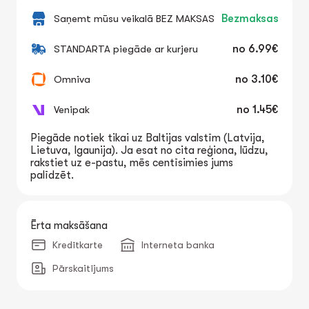
Saņemt mūsu veikalā BEZ MAKSAS
Bezmaksas
STANDARTA piegāde ar kurjeru
no
6.99€
Omniva
no
3.10€
Venipak
no
1.45€
Piegāde notiek tikai uz Baltijas valstīm (Latvija,
Lietuva, Igaunija). Ja esat no cita reģiona, lūdzu,
rakstiet uz e-pastu, mēs centīsimies jums
palīdzēt.
Ērta maksāšana
Kredītkarte
Interneta banka
Pārskaitījums