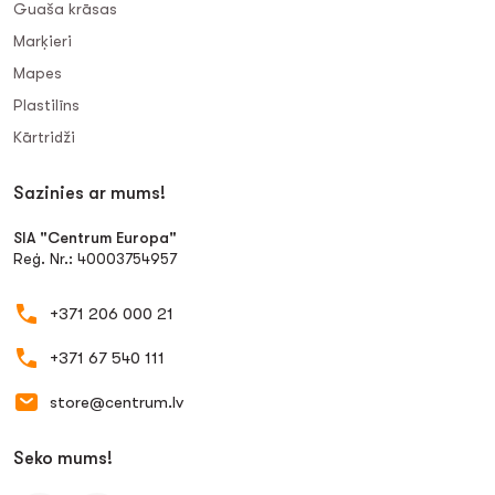
Guaša krāsas
Marķieri
Mapes
Plastilīns
Kārtridži
Sazinies ar mums!
SIA "Centrum Europa"
Reģ. Nr.: 40003754957
+371 206 000 21
+371 67 540 111
store@centrum.lv
Seko mums!