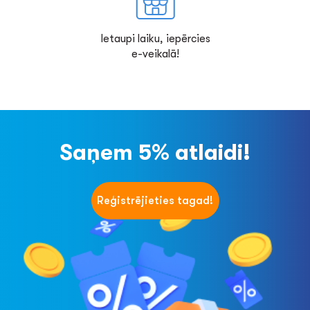
Ietaupi laiku, iepērcies
e-veikalā!
Saņem 5% atlaidi!
Reģistrējieties tagad!