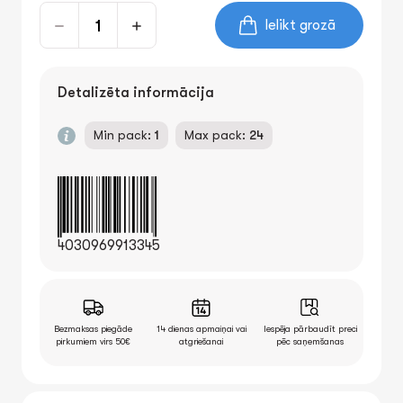
Ielikt grozā
Detalizēta informācija
Min pack:
1
Max pack:
24
4030969913345
Bezmaksas piegāde
14 dienas apmaiņai vai
Iespēja pārbaudīt preci
pirkumiem virs 50€
atgriešanai
pēc saņemšanas