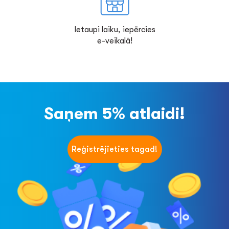
Ietaupi laiku, iepērcies
e-veikalā!
Saņem 5% atlaidi!
Reģistrējieties tagad!