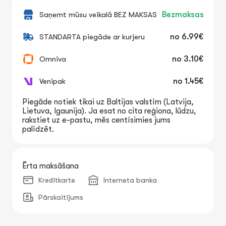
Saņemt mūsu veikalā BEZ MAKSAS
Bezmaksas
STANDARTA piegāde ar kurjeru
no
6.99€
Omniva
no
3.10€
Venipak
no
1.45€
Piegāde notiek tikai uz Baltijas valstīm (Latvija,
Lietuva, Igaunija). Ja esat no cita reģiona, lūdzu,
rakstiet uz e-pastu, mēs centīsimies jums
palīdzēt.
Ērta maksāšana
Kredītkarte
Interneta banka
Pārskaitījums