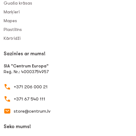
Guaša krāsas
Marķieri
Mapes
Plastilīns
Kārtridži
Sazinies ar mums!
SIA "Centrum Europa"
Reģ. Nr.: 40003754957
+371 206 000 21
+371 67 540 111
store@centrum.lv
Seko mums!