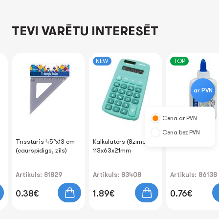
TEVI VARĒTU INTERESĒT
NEW
TOP
ar PVN
Cena ar PVN
Cena bez PVN
Trīsstūris 45°x13 cm
Kalkulators (8zīmes)
Līme PVA 100gr
(caurspīdīgs, zils)
113x63x21mm
Artikuls: 81829
Artikuls: 83408
Artikuls: 86138
0.38€
1.89€
0.76€