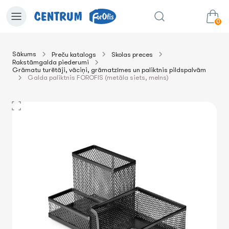
0
Sākums
Preču katalogs
Skolas preces
Rakstāmgalda piederumi
0.00€
uz grozu
Summa:
Grāmatu turētāji, vāciņi, grāmatzīmes un paliktnis pildspalvām
Galda paliktnis FOROFIS (metāla siets, melns)