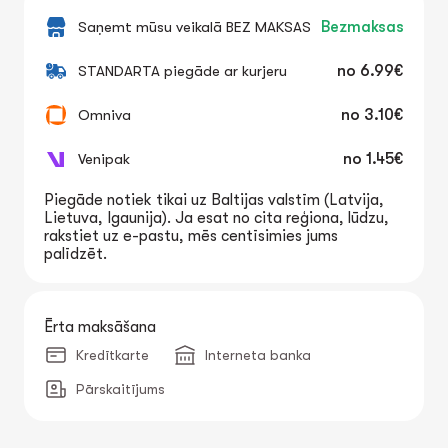
Saņemt mūsu veikalā BEZ MAKSAS
Bezmaksas
STANDARTA piegāde ar kurjeru
no
6.99€
Omniva
no
3.10€
Venipak
no
1.45€
Piegāde notiek tikai uz Baltijas valstīm (Latvija,
Lietuva, Igaunija). Ja esat no cita reģiona, lūdzu,
rakstiet uz e-pastu, mēs centīsimies jums
palīdzēt.
Ērta maksāšana
Kredītkarte
Interneta banka
Pārskaitījums