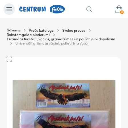
0
Sākums
Preču katalogs
Skolas preces
Rakstāmgalda piederumi
0.00€
uz grozu
Summa:
Grāmatu turētāji, vāciņi, grāmatzīmes un paliktnis pildspalvām
Universāli grāmatu vāciņi, polietilēna 7gb.)