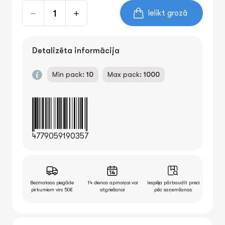
Ielikt grozā
Detalizēta informācija
Min pack:
10
Max pack:
1000
4779059190357
Bezmaksas piegāde
14 dienas apmaiņai vai
Iespēja pārbaudīt preci
pirkumiem virs 50€
atgriešanai
pēc saņemšanas