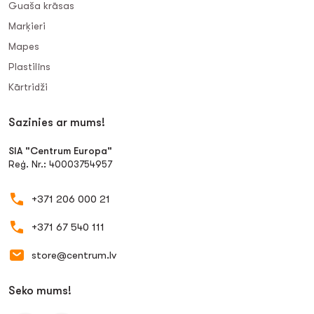
Guaša krāsas
Marķieri
Mapes
Plastilīns
Kārtridži
Sazinies ar mums!
SIA "Centrum Europa"
Reģ. Nr.: 40003754957
+371 206 000 21
+371 67 540 111
store@centrum.lv
Seko mums!