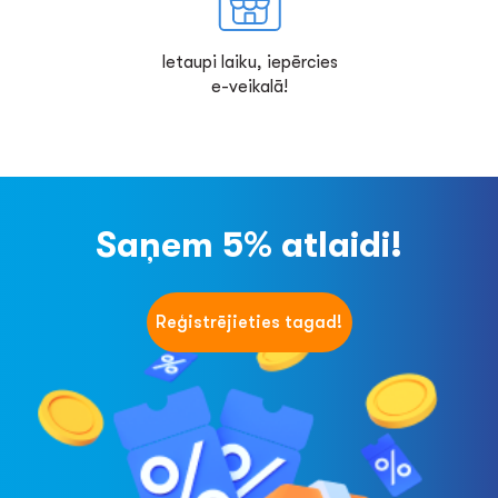
Ietaupi laiku, iepērcies
e-veikalā!
Saņem 5% atlaidi!
Reģistrējieties tagad!