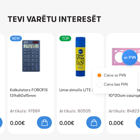
TEVI VARĒTU INTERESĒT
NEW
TOP
ar PVN
Cena ar PVN
Cena bez PVN
Kalkulators FOROFIS
Līme-zīmulis LITE 21gr.
Lineāls-trafaret
139x80x15mm
10*20cm caursp
Artikuls: 91589
Artikuls: 80505
Artikuls: 84823
0.00€
0.00€
0.00€