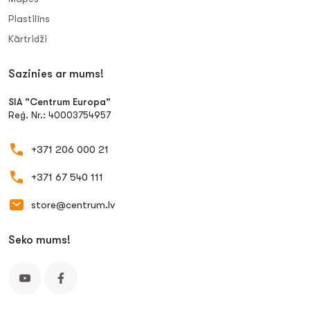
Plastilīns
Kārtridži
Sazinies ar mums!
SIA "Centrum Europa"
Reģ. Nr.: 40003754957
+371 206 000 21
+371 67 540 111
store@centrum.lv
Seko mums!