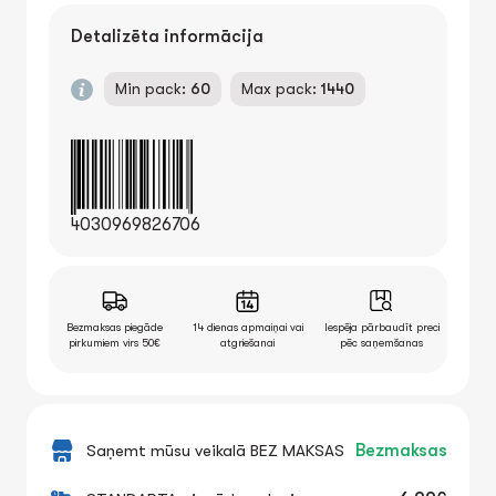
Detalizēta informācija
Min pack:
60
Max pack:
1440
4030969826706
Bezmaksas piegāde
14 dienas apmaiņai vai
Iespēja pārbaudīt preci
pirkumiem virs 50€
atgriešanai
pēc saņemšanas
Saņemt mūsu veikalā BEZ MAKSAS
Bezmaksas