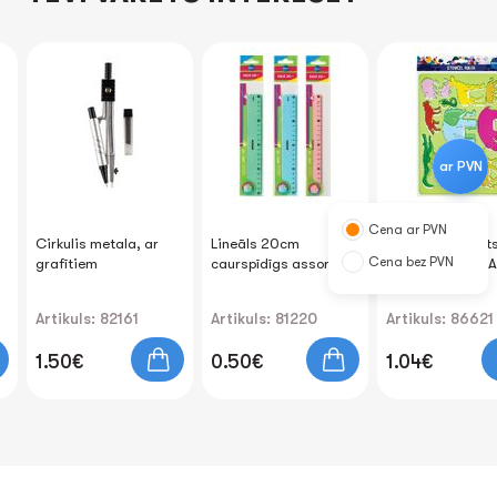
ar PVN
Cena ar PVN
s
Cirkulis metala, ar
Lineāls 20cm
Lineāls-trafarēt
Cena bez PVN
grafītiem
caurspīdīgs assorti
plastikāta ANIM
Artikuls: 82161
Artikuls: 81220
Artikuls: 86621
1.50€
0.50€
1.04€