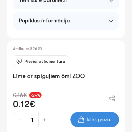
Tehniskie parametri
Papildus informācija
Artikuls: 82670
Pievienot komentāru
Līme ar spīguļiem 6ml ZOO
0.16€
-24%
0.12€
Ielikt grozā