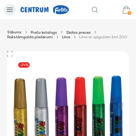
0
Sākums
Preču katalogs
Skolas preces
Rakstāmgalda piederumi
Līme
Līme ar spīguļiem 6ml ZOO
0.00€
uz grozu
Summa:
-24%