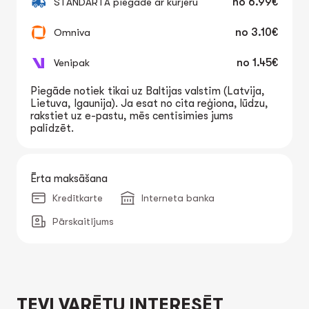
STANDARTA piegāde ar kurjeru
no
6.99€
Omniva
no
3.10€
Venipak
no
1.45€
Piegāde notiek tikai uz Baltijas valstīm (Latvija,
Lietuva, Igaunija). Ja esat no cita reģiona, lūdzu,
rakstiet uz e-pastu, mēs centīsimies jums
palīdzēt.
Ērta maksāšana
Kredītkarte
Interneta banka
Pārskaitījums
TEVI VARĒTU INTERESĒT