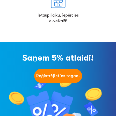
Ietaupi laiku, iepērcies
e-veikalā!
Saņem 5% atlaidi!
Reģistrējieties tagad!