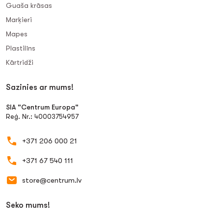
Guaša krāsas
Marķieri
Mapes
Plastilīns
Kārtridži
Sazinies ar mums!
SIA "Centrum Europa"
Reģ. Nr.: 40003754957
+371 206 000 21
+371 67 540 111
store@centrum.lv
Seko mums!