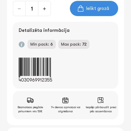
Ielikt grozā
Detalizēta informācija
Min pack:
6
Max pack:
72
4030969912355
Bezmaksas piegāde
14 dienas apmaiņai vai
Iespēja pārbaudīt preci
pirkumiem virs 50€
atgriešanai
pēc saņemšanas