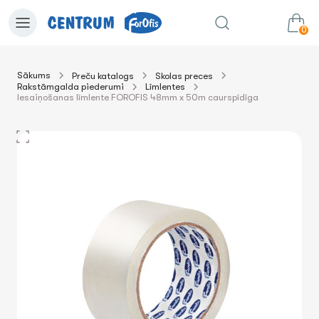
0
Sākums
Preču katalogs
Skolas preces
Rakstāmgalda piederumi
Līmlentes
0.00€
uz grozu
Summa:
Iesaiņošanas līmlente FOROFIS 48mm x 50m caurspīdīga