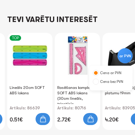
TEVI VARĒTU INTERESĒT
TOP
ar PVN
Cena ar PVN
Cena bez PVN
Lineāls 20cm SOFT
Rasēšanas komplekts
Līmlentes turētāj
ABS lokans
SOFT ABS lokans
platumu 19mm
(30cm lineāls,
trīsstūris,
Artikuls: 86639
Artikuls: 80716
Artikuls: 83905
transportieris)
0.51€
2.72€
4.20€