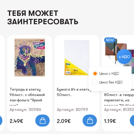
ТЕБЯ МОЖЕТ
ЗАИНТЕРЕСОВАТЬ
NEW
с НДС
Цена с НДС
Цена без НДС
Тетрадь в клетку
Бумага А4 в клетку
Блокнот А7 в ли
96лист. с обложкой
50лист.
80лист. в твер
лак-фольга "Яркий
переплете, на
мир"
резинке "Multico
Артикул: 30986
Артикул: 80799
Артикул: 81352
2.49€
2.09€
1.19€