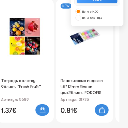
NEW
Цена с НДС
Цена без НДС
Пластиковые индексы
Тетрадь в клетку
Бу
45*12mm 5neon
48лист. "Sport Cars"
A4
цв.x25лист. FOROFIS
Do
Артикул: 31735
Артикул: 39728
Ар
0.81€
1.54€
6