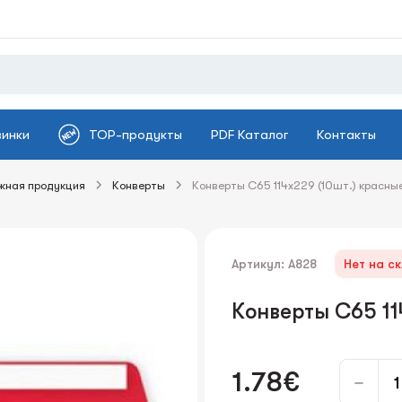
винки
TOP-продукты
PDF Каталог
Контакты
жная продукция
Конверты
Конверты C65 114x229 (10шт.) красны
Артикул: A828
Нет на с
Конверты C65 11
1.78€