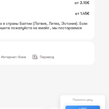
от
3.10€
от
1.45€
 в страны Балтии (Латвия, Литва, Эстония). Если
пишите пожалуйста на емайл , мы постараемся
Интернет-банк
Перевод
Показать цену
с НДС