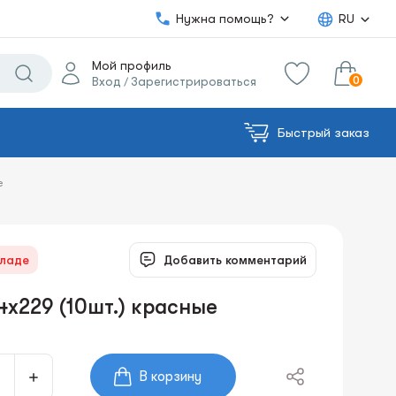
Нужна помощь?
RU
Мой профиль
0
Вход
Зарегистрироваться
/
Быстрый заказ
0.00€
в корзину
Сумма:
е
кладе
Добавить комментарий
4x229 (10шт.) красные
В корзину