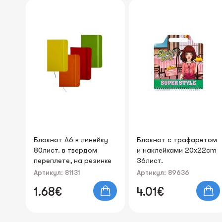
йку
Блокнот с трафаретом
Бумажные стикеры-
и наклейками 20x22cm
индексы “Cute Cat”
инке
36лист.
30лист. 75x81mm
Артикул: 89636
Артикул: 81245
4.01€
0.60€