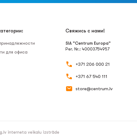
атегории:
Свяжись с нами!
 принадлежности
SIA "Centrum Europa"
Рег. Nr.: 40003754957
ти для офиса
+371 206 000 21
+371 67 540 111
store@centrum.lv
g.lv
interneta veikalu izstrāde