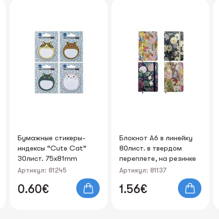
Блокнот А6 в линейку
Тетрадь в клетку
80лист. в твердом
96лист. "Fresh Fruit"
переплете, на резинке
"Flowers"
Артикул: 81137
Артикул: 5689
1.56€
1.37€