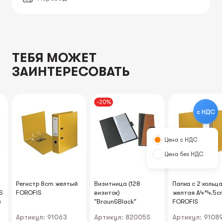
ТЕБЯ МОЖЕТ
ЗАИНТЕРЕСОВАТЬ
-20%
с НДС
Цена с НДС
Цена без НДС
Регистр 8cm желтый
Визитница (128
Папка с 2 кольц
S
FOROFIS
визитoк)
желтая A4*4.5c
)
"Braun&Black"
FOROFIS
Артикул: 91063
Артикул: 82005S
Артикул: 9108