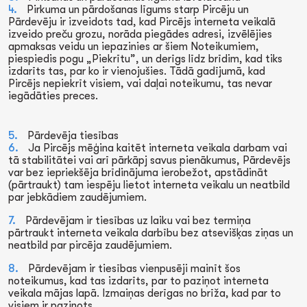
Pirkuma un pārdošanas līgums starp Pircēju un
Pārdevēju ir izveidots tad, kad Pircējs interneta veikalā
izveido preču grozu, norāda piegādes adresi, izvēlējies
apmaksas veidu un iepazinies ar šiem Noteikumiem,
piespiedis pogu „Piekrītu”, un derīgs līdz brīdim, kad tiks
izdarīts tas, par ko ir vienojušies. Tādā gadījumā, kad
Pircējs nepiekrīt visiem, vai daļai noteikumu, tas nevar
iegādāties preces.
Pārdevēja tiesības
Ja Pircējs mēģina kaitēt interneta veikala darbam vai
tā stabilitātei vai arī pārkāpj savus pienākumus, Pārdevējs
var bez iepriekšēja brīdinājuma ierobežot, apstādināt
(pārtraukt) tam iespēju lietot interneta veikalu un neatbild
par jebkādiem zaudējumiem.
Pārdevējam ir tiesības uz laiku vai bez termiņa
pārtraukt interneta veikala darbību bez atsevišķas ziņas un
neatbild par pircēja zaudējumiem.
Pārdevējam ir tiesības vienpusēji mainīt šos
noteikumus, kad tas izdarīts, par to paziņot interneta
veikala mājas lapā. Izmaiņas derīgas no brīža, kad par to
visiem ir paziņots.