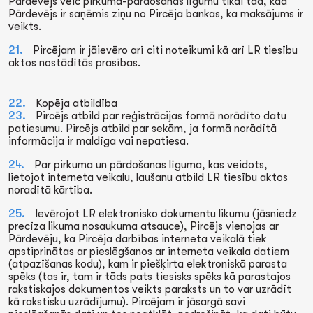
Pārdevējs veic pirkuma-pārdošanas līgumu tikai tad, kad
Pārdevējs ir saņēmis ziņu no Pircēja bankas, ka maksājums ir
veikts.
Pircējam ir jāievēro arī citi noteikumi kā arī LR tiesību
aktos nostādītās prasības.
Kopēja atbildība
Pircējs atbild par reģistrācijas formā norādīto datu
patiesumu. Pircējs atbild par sekām, ja formā norādītā
informācija ir maldīga vai nepatiesa.
Par pirkuma un pārdošanas līguma, kas veidots,
lietojot interneta veikalu, laušanu atbild LR tiesību aktos
noradītā kārtība.
Ievērojot LR elektronisko dokumentu likumu (jāsniedz
precīza likuma nosaukuma atsauce), Pircējs vienojas ar
Pārdevēju, ka Pircēja darbības interneta veikalā tiek
apstiprinātas ar pieslēgšanos ar interneta veikala datiem
(atpazīšanas kodu), kam ir piešķirta elektroniskā parasta
spēks (tas ir, tam ir tāds pats tiesisks spēks kā parastajos
rakstiskajos dokumentos veikts paraksts un to var uzrādīt
kā rakstisku uzrādījumu). Pircējam ir jāsargā savi