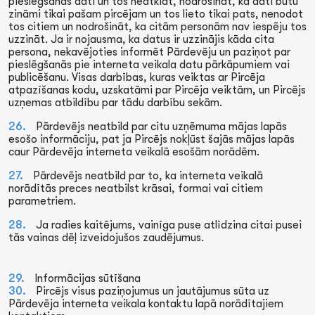
pieslēgšanās dati un tos neatklāt, nodrošināt, ka dati būtu
zināmi tikai pašam pircējam un tos lieto tikai pats, nenodot
tos citiem un nodrošināt, ka citām personām nav iespēju tos
uzzināt. Ja ir nojausma, ka datus ir uzzinājis kāda cita
persona, nekavējoties informēt Pārdevēju un paziņot par
pieslēgšanās pie interneta veikala datu pārkāpumiem vai
publicēšanu. Visas darbības, kuras veiktas ar Pircēja
atpazīšanas kodu, uzskatāmi par Pircēja veiktām, un Pircējs
uzņemas atbildību par tādu darbību sekām.
Pārdevējs neatbild par citu uzņēmuma mājas lapās
esošo informāciju, pat ja Pircējs nokļūst šajās mājas lapās
caur Pārdevēja interneta veikalā esošām norādēm.
Pārdevējs neatbild par to, ka interneta veikalā
norādītās preces neatbilst krāsai, formai vai citiem
parametriem.
Ja radies kaitējums, vainīga puse atlīdzina citai pusei
tās vainas dēļ izveidojušos zaudējumus.
Informācijas sūtīšana
Pircējs visus paziņojumus un jautājumus sūta uz
Pārdevēja interneta veikala kontaktu lapā norādītajiem