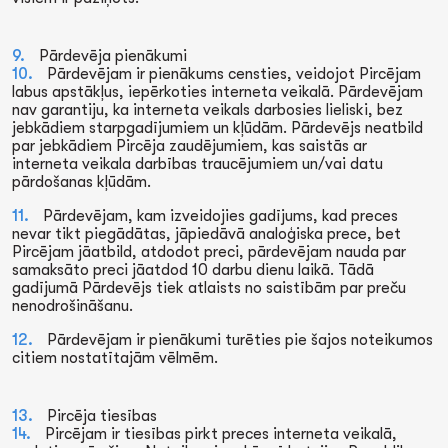
Pārdevēja pienākumi
Pārdevējam ir pienākums censties, veidojot Pircējam
labus apstākļus, iepērkoties interneta veikalā. Pārdevējam
nav garantiju, ka interneta veikals darbosies lieliski, bez
jebkādiem starpgadījumiem un kļūdām. Pārdevējs neatbild
par jebkādiem Pircēja zaudējumiem, kas saistās ar
interneta veikala darbības traucējumiem un/vai datu
pārdošanas kļūdām.
Pārdevējam, kam izveidojies gadījums, kad preces
nevar tikt piegādātas, jāpiedāvā analoģiska prece, bet
Pircējam jāatbild, atdodot preci, pārdevējam nauda par
samaksāto preci jāatdod 10 darbu dienu laikā. Tādā
gadījumā Pārdevējs tiek atlaists no saistībām par preču
nenodrošināšanu.
Pārdevējam ir pienākumi turēties pie šajos noteikumos
citiem nostatītajām vēlmēm.
Pircēja tiesības
Pircējam ir tiesības pirkt preces interneta veikalā,