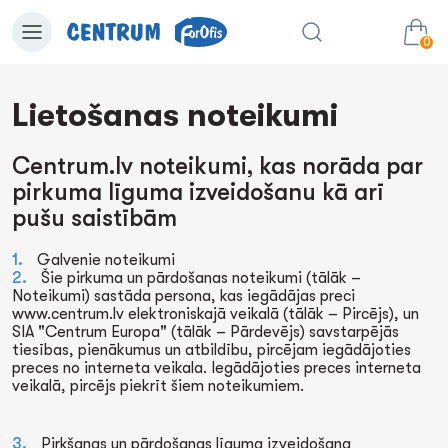
0
Lietošanas noteikumi
0.00€
uz grozu
Summa:
Centrum.lv noteikumi, kas norāda par
pirkuma līguma izveidošanu kā arī
pušu saistībām
Galvenie noteikumi
Šie pirkuma un pārdošanas noteikumi (tālāk –
Noteikumi) sastāda persona, kas iegādājas preci
www.centrum.lv elektroniskajā veikalā (tālāk – Pircējs), un
SIA "Centrum Europa" (tālāk – Pārdevējs) savstarpējās
tiesības, pienākumus un atbildību, pircējam iegādājoties
preces no interneta veikala. Iegādājoties preces interneta
veikalā, pircējs piekrīt šiem noteikumiem.
Pirkšanas un pārdošanas līguma izveidošana