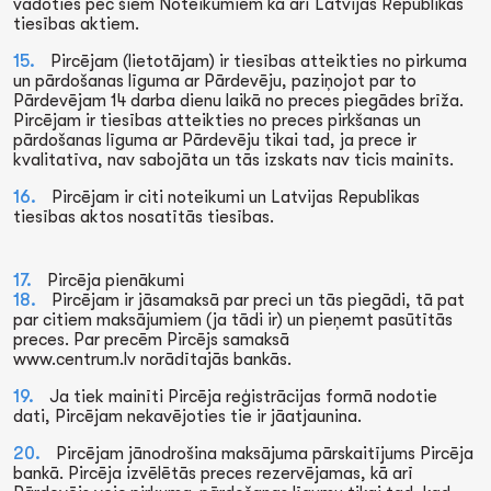
vadoties pēc šiem Noteikumiem kā arī Latvijas Republikas
tiesības aktiem.
Pircējam (lietotājam) ir tiesības atteikties no pirkuma
un pārdošanas līguma ar Pārdevēju, paziņojot par to
Pārdevējam 14 darba dienu laikā no preces piegādes brīža.
Pircējam ir tiesības atteikties no preces pirkšanas un
pārdošanas līguma ar Pārdevēju tikai tad, ja prece ir
kvalitatīva, nav sabojāta un tās izskats nav ticis mainīts.
Pircējam ir citi noteikumi un Latvijas Republikas
tiesības aktos nosatītās tiesības.
Pircēja pienākumi
Pircējam ir jāsamaksā par preci un tās piegādi, tā pat
par citiem maksājumiem (ja tādi ir) un pieņemt pasūtītās
preces. Par precēm Pircējs samaksā
www.centrum.lv norādītajās bankās.
Ja tiek mainīti Pircēja reģistrācijas formā nodotie
dati, Pircējam nekavējoties tie ir jāatjaunina.
Pircējam jānodrošina maksājuma pārskaitījums Pircēja
bankā. Pircēja izvēlētās preces rezervējamas, kā arī