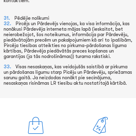
kontaktiem.
Pēdējie nolikumi
Pircējs un Pārdevējs vienojas, ka visa informācija, kas
nonākusi Pārdevēja interneta mājas lapā (ieskaitot, bet
neierobežojot, šos noteikumus, informācija par Pārdevēju,
piedāvātajām precēm un pakalpojumiem kā arī to īpašībām,
Pircēja tiesības atteikties no pirkuma-pārdošanas līguma
kārtības, Pārdevēja piedāvātās preces kopšanas un
garantijas (ja tās nodrošināmas)) turama rakstiski.
Visas nesaskaņas, kas veidojušās saistībā ar pirkuma
un pārdošanas līgumu starp Picēju un Pārdevēju, spriežamas
sarunu gaitā. Ja neizdodas nonākt pie secinājuma,
nesaskaņas risināmas LR tiesību aktu nostatītajā kārtībā.