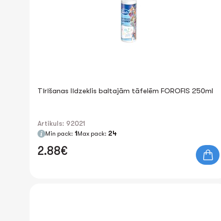
Tīrīšanas līdzeklis baltajām tāfelēm FOROFIS 250ml
Artikuls: 92021
Min pack:
1
Max pack:
24
2.88€