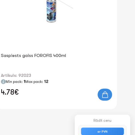
Saspiests gaiss FOROFIS 400ml
Artikuls: 92023
Min pack:
1
Max pack:
12
4.78€
Rādīt cenu
ar PVN