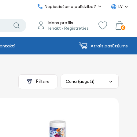
Nepieciešama palīdzība?
LV
Mans profils
0
Ienākt
Reģistrēties
/
ontakti
Ātrais pasūtījums
0.00€
uz grozu
Summa:
Filters