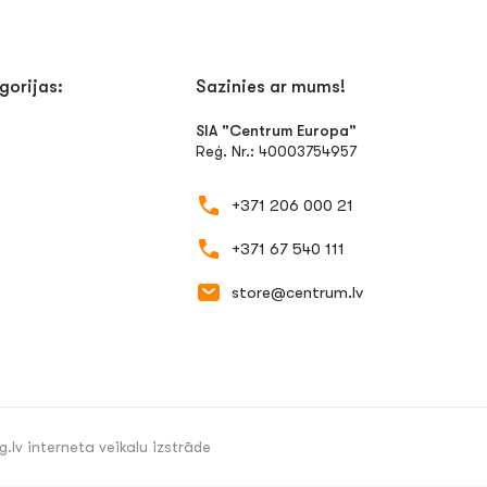
gorijas:
Sazinies ar mums!
SIA "Centrum Europa"
Reģ. Nr.: 40003754957
+371 206 000 21
+371 67 540 111
store@centrum.lv
g.lv
interneta veikalu izstrāde