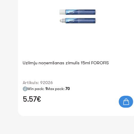
Uzlīmju noņemšanas zīmulis 15ml FOROFIS
Artikuls: 92026
Min pack:
1
Max pack:
70
5.57€