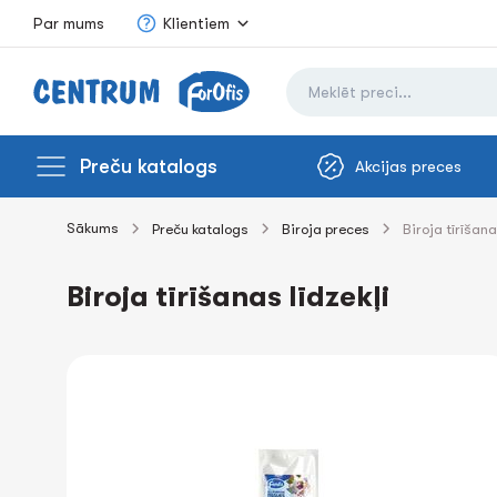
Par mums
Klientiem
Preču katalogs
Akcijas preces
Sākums
Preču katalogs
Biroja preces
Biroja tīrīšana
Biroja tīrīšanas līdzekļi