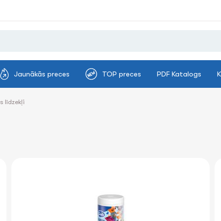
Jaunākās preces
TOP preces
PDF Katalogs
K
s līdzekļi