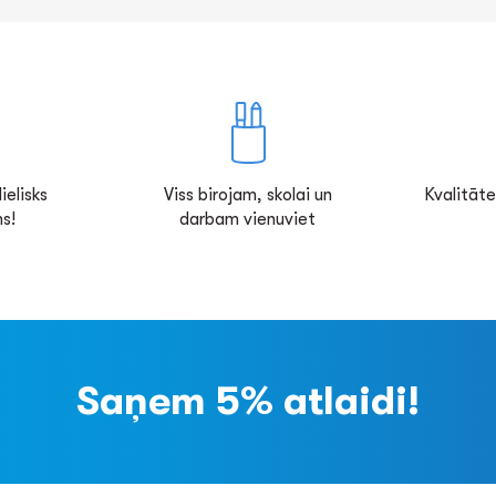
ielisks
Viss birojam, skolai un
Kvalitāte
s!
darbam vienuviet
Saņem 5% atlaidi!