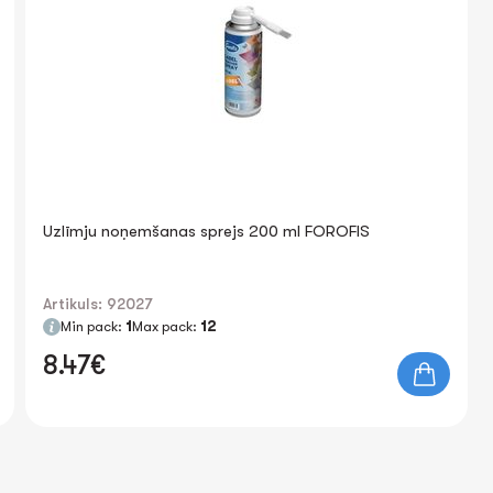
Uzlīmju noņemšanas sprejs 200 ml FOROFIS
Artikuls: 92027
Min pack:
1
Max pack:
12
8.47€