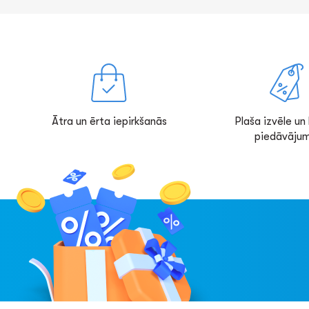
Ātra un ērta iepirkšanās
Plaša izvēle un l
piedāvājum