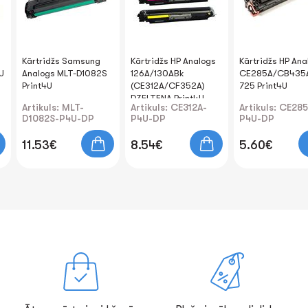
Kārtridžs Samsung
Kārtridžs HP Analogs
Kārtridžs HP Ana
U
Analogs MLT-D1082S
126A/130ABk
CE285A/CB435
Print4U
(CE312A/CF352A)
725 Print4U
DZELTENA Print4U
Artikuls: MLT-
Artikuls: CE312A-
Artikuls: CE28
D1082S-P4U-DP
P4U-DP
P4U-DP
11.53€
8.54€
5.60€