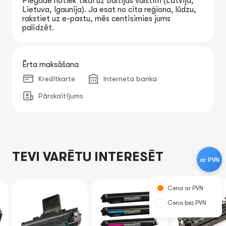
Piegāde notiek tikai uz Baltijas valstīm (Latvija,
Lietuva, Igaunija). Ja esat no cita reģiona, lūdzu,
rakstiet uz e-pastu, mēs centīsimies jums
palīdzēt.
Ērta maksāšana
Kredītkarte
Interneta banka
Pārskaitījums
TEVI VARĒTU INTERESĒT
ar PVN
Cena ar PVN
Cena bez PVN