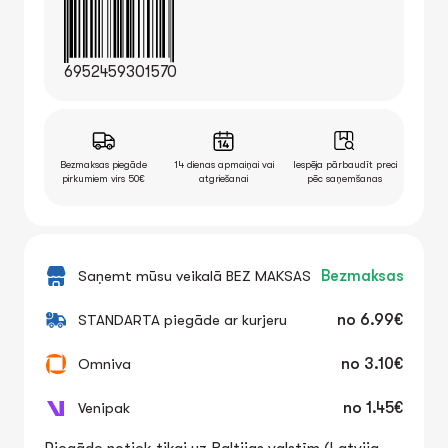
6952459301570
Bezmaksas piegāde
14 dienas apmaiņai vai
Iespēja pārbaudīt preci
pirkumiem virs 50€
atgriešanai
pēc saņemšanas
Saņemt mūsu veikalā BEZ MAKSAS
Bezmaksas
STANDARTA piegāde ar kurjeru
no
6.99€
Omniva
no
3.10€
Venipak
no
1.45€