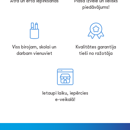
Ātra un ērta iepirkšanās
Plaša izvēle un lielisks
piedāvājums!
Viss birojam, skolai un
Kvalitātes garantija
darbam vienuviet
tieši no ražotāja
Ietaupi laiku, iepērcies
e-veikalā!