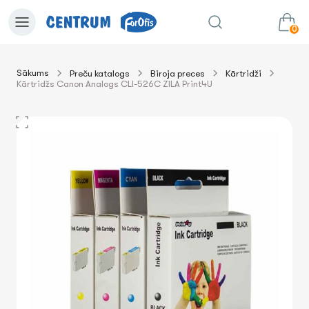
0
Sākums
Preču katalogs
Biroja preces
Kārtridži
Kārtridžs Canon Analogs CLI-526C ZILA Print4U
0.00€
uz grozu
Summa: