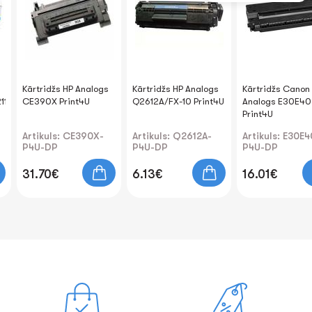
Kārtridžs HP Analogs
Kārtridžs HP Analogs
Kārtridžs Canon
11A/CRG716
CE390X Print4U
Q2612A/FX-10 Print4U
Analogs E30E40
Print4U
Artikuls: CE390X-
Artikuls: Q2612A-
Artikuls: E30E4
P4U-DP
P4U-DP
P4U-DP
31.70€
6.13€
16.01€