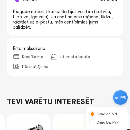
Piegāde notiek tikai uz Baltijas valstīm (Latvija,
Lietuva, Igaunija). Ja esat no cita reģiona, lūdzu,
rakstiet uz e-pastu, mēs centīsimies jums
palīdzēt.
Ērta maksāšana
Kredītkarte
Interneta banka
Pārskaitījums
ar PVN
TEVI VARĒTU INTERESĒT
Cena ar PVN
Cena bez PVN