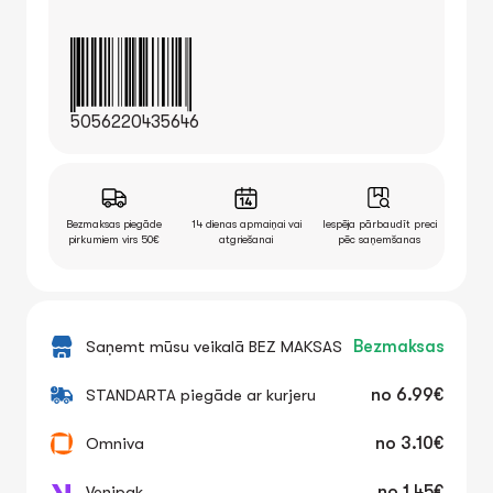
5056220435646
Bezmaksas piegāde
14 dienas apmaiņai vai
Iespēja pārbaudīt preci
pirkumiem virs 50€
atgriešanai
pēc saņemšanas
Saņemt mūsu veikalā BEZ MAKSAS
Bezmaksas
STANDARTA piegāde ar kurjeru
no
6.99€
Omniva
no
3.10€
Venipak
no
1.45€