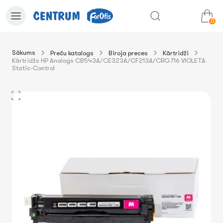
0
Sākums
Preču katalogs
Biroja preces
Kārtridži
Kārtridžs HP Analogs CB543A/CE323A/CF213A/CRG716 VIOLETA
0.00€
uz grozu
Summa:
Static-Control