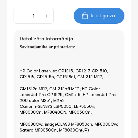
Ielikt grozā
Detalizēta informācija
Savienojamība ar printeriem:
HP Color LaserJet CP1215, CP1217, CP1510,
CP1514, CP1515n, CP1518ni,
CM1312 MFP,
CM1312n MFP, CM1312nfi MFP; HP Color
LaserJet Pro CP1525, CM1415; HP LaserJet Pro
200 color M251, M276
Canon i-SENSYS LBP5050, LBP5050n,
MF8030Cn, MF8040CN, MF8050Cn,
MF8080Cw; imageCLASS MF8050cn, MF8080Cw;
Satera MF8050Cn, MF8030Cn(JP)