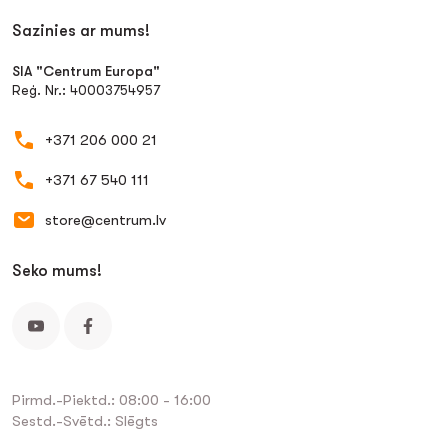
Sazinies ar mums!
SIA "Centrum Europa"
Reģ. Nr.: 40003754957
+371 206 000 21
+371 67 540 111
store@centrum.lv
Seko mums!
Pirmd.-Piektd.: 08:00 - 16:00
Sestd.-Svētd.: Slēgts