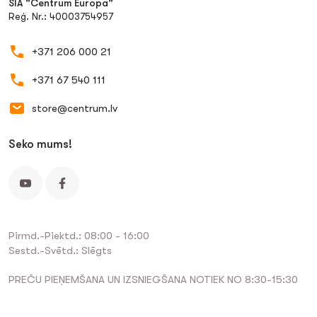
SIA "Centrum Europa"
Reģ. Nr.: 40003754957
+371 206 000 21
+371 67 540 111
store@centrum.lv
Seko mums!
Pirmd.-Piektd.: 08:00 - 16:00
Sestd.-Svētd.: Slēgts
PREČU PIEŅEMŠANA UN IZSNIEGŠANA NOTIEK NO 8:30-15:30