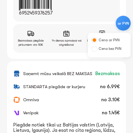
6952459376257
ar PVN
Cena ar PVN
Bezmaksas piegāde
14 dienas apmaiņai vai
Iespēja pārbaudīt preci
pirkumiem virs 50€
atgriešanai
pēc saņemšanas
Cena bez PVN
Saņemt mūsu veikalā BEZ MAKSAS
Bezmaksas
STANDARTA piegāde ar kurjeru
no
6.99€
Omniva
no
3.10€
Venipak
no
1.45€
Piegāde notiek tikai uz Baltijas valstīm (Latvija,
Lietuva, Igaunija). Ja esat no cita reģiona, lūdzu,