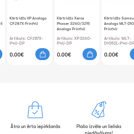
Kārtridžs HP Analogs
Kārtridžs Xerox
Kārtridžs Sams
6/728
CF287X Print4U
Phaser 3260/3215
Analogs MLT-D1
Analogs Print4U
Print4U
Artikuls: CF287X-
Artikuls: XP3260-
Artikuls: MLT-
P4U-DP
P4U-DP
D1052L-P4U-D
0.00€
0.00€
0.00€
Ātra un ērta iepirkšanās
Plaša izvēle un lielisks
piedāvājums!