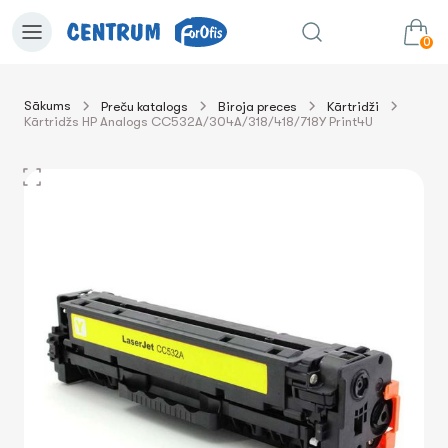
0
Sākums
Preču katalogs
Biroja preces
Kārtridži
Kārtridžs HP Analogs CC532A/304A/318/418/718Y Print4U
0.00€
uz grozu
Summa: