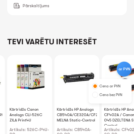
Pārskaitījums
TEVI VARĒTU INTERESĒT
ar PVN
Cena ar PVN
Cena bez PVN
Kārtridžs Canon
Kārtridžs HP Analogs
Kārtridžs HP Ana
9H
Analogs CLI-526C
CB540A/CE320A/CF210A/CRG716
CF402A / Cano
ZILA Print4U
MELNA Static-Control
045 DZELTENA St
Control
Artikuls: 526C-P4U-
Artikuls: CB540A-
Artikuls: CF40