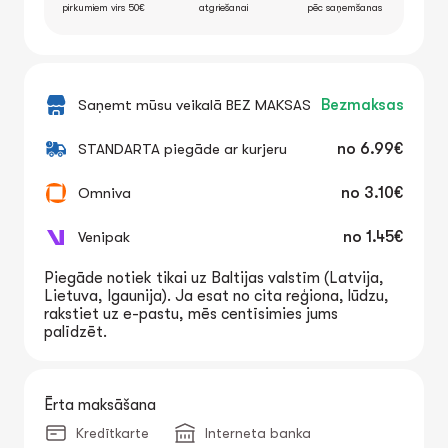
pirkumiem virs 50€
atgriešanai
pēc saņemšanas
Saņemt mūsu veikalā BEZ MAKSAS
Bezmaksas
STANDARTA piegāde ar kurjeru
no
6.99€
Omniva
no
3.10€
Venipak
no
1.45€
Piegāde notiek tikai uz Baltijas valstīm (Latvija,
Lietuva, Igaunija). Ja esat no cita reģiona, lūdzu,
rakstiet uz e-pastu, mēs centīsimies jums
palīdzēt.
Ērta maksāšana
Kredītkarte
Interneta banka