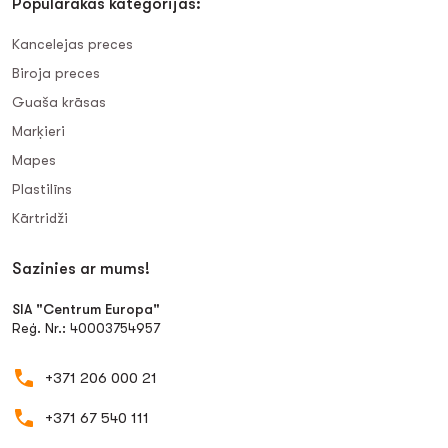
Populārākās kategorijas:
Kancelejas preces
Biroja preces
Guaša krāsas
Marķieri
Mapes
Plastilīns
Kārtridži
Sazinies ar mums!
SIA "Centrum Europa"
Reģ. Nr.: 40003754957
+371 206 000 21
+371 67 540 111