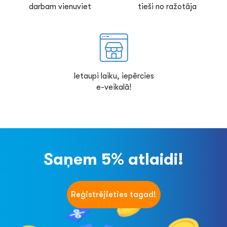
darbam vienuviet
tieši no ražotāja
Ietaupi laiku, iepērcies
e-veikalā!
Saņem 5% atlaidi!
Reģistrējieties tagad!