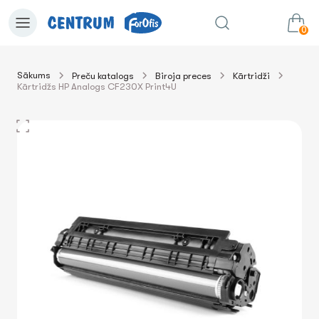
0
Sākums
Preču katalogs
Biroja preces
Kārtridži
Kārtridžs HP Analogs CF230X Print4U
0.00€
uz grozu
Summa: