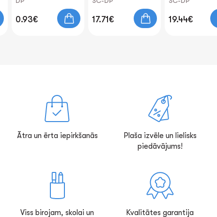
DP
SC-DP
SC-DP
0.93€
17.71€
19.44€
Ātra un ērta iepirkšanās
Plaša izvēle un lielisks
piedāvājums!
Viss birojam, skolai un
Kvalitātes garantija