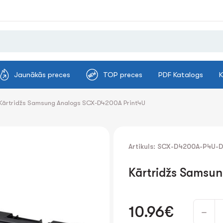
Jaunākās preces
TOP preces
PDF Katalogs
K
Kārtridžs Samsung Analogs SCX-D4200A Print4U
Artikuls: SCX-D4200A-P4U-
Kārtridžs Samsu
10.96€