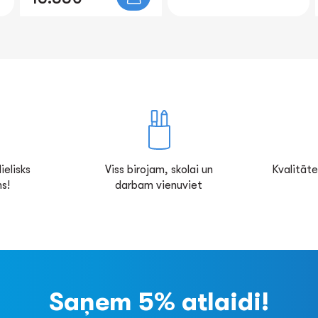
ielisks
Viss birojam, skolai un
Kvalitāte
s!
darbam vienuviet
Saņem 5% atlaidi!