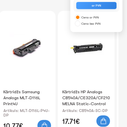
ar PVN
Cena ar PVN
Cena bez PVN
Kārtridžs HP Analogs
Kārtridžs HP Analogs
Kā
CB540A/CE320A/CF210A/CRG716
CF226X Print4U
CB
MELNA Static-Control
DZ
Co
Artikuls: CB540A-SC-DP
Artikuls: CF226X-P4U-DP
Ar
17.71€
12.08€
1