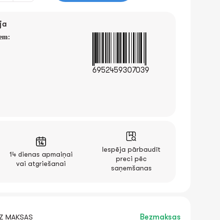
ja
iem:
6952459307039
Iespēja pārbaudīt
14 dienas apmaiņai
preci pēc
vai atgriešanai
saņemšanas
EZ MAKSAS
Bezmaksas