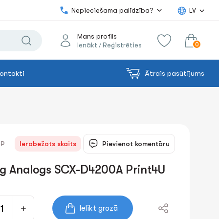
Nepieciešama palīdzība?
LV
Mans profils
0
Ienākt
Reģistrēties
/
ontakti
Ātrais pasūtījums
0.00€
uz grozu
Summa:
DP
Ierobežots skaits
Pievienot komentāru
ng Analogs SCX-D4200A Print4U
Ielikt grozā