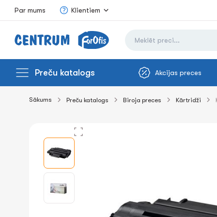
Par mums
Klientiem
Preču katalogs
Akcijas preces
Sākums
Preču katalogs
Biroja preces
Kārtridži