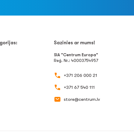
gorijas:
Sazinies ar mums!
SIA "Centrum Europa"
Reģ. Nr.: 40003754957
+371 206 000 21
+371 67 540 111
store@centrum.lv