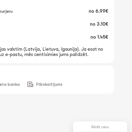
urjeru
no
6.99€
no
3.10€
no
1.45€
jas valstīm (Latvija, Lietuva, Igaunija). Ja esat no
t uz e-pastu, mēs centīsimies jums palīdzēt.
neta banka
Pārskaitījums
Rādīt cenu