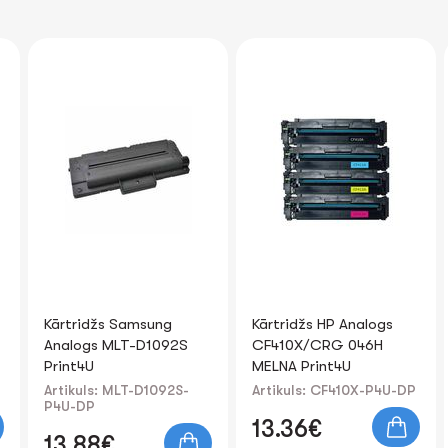
Kārtridžs HP Analogs
Kārtridžs Samsung
CF410X/CRG 046H
Analogs MLT-D116L
MELNA Print4U
Print4U
Artikuls: CF410X-P4U-DP
Artikuls: MLT-D116L-P4U-
DP
13.36€
10.77€