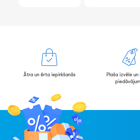
Ātra un ērta iepirkšanās
Plaša izvēle un l
piedāvājum