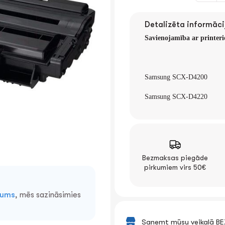
Detalizēta informāci
Savienojamība ar printer
Samsung SCX-D4200
Samsung SCX-D422
0
Bezmaksas piegāde
pirkumiem virs 50€
mums
, mēs sazināsimies
Saņemt mūsu veikalā B