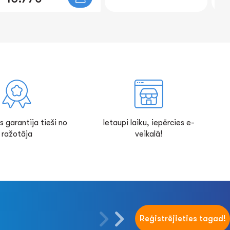
s garantija tieši no
Ietaupi laiku, iepērcies e-
ražotāja
veikalā!
Reģistrējieties tagad!