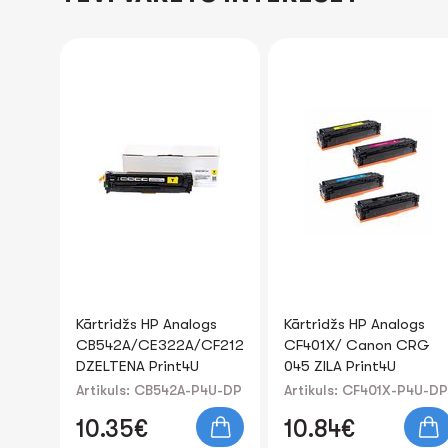
gs
Kārtridžs HP Analogs
Kārtridžs Samsung
CF212A/CRG716
CF401X/ Canon CRG
Analogs MLT-D1092S
045 ZILA Print4U
Print4U
4U-DP
Artikuls: CF401X-P4U-DP
Artikuls: MLT-D1092S-
P4U-DP
10.84€
13.88€