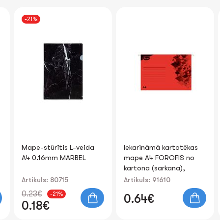
-21%
Mape-stūrītis L-veida
Iekarināmā kartotēkas
A4 0.16mm MARBEL
mape A4 FOROFIS no
kartona (sarkana),
biezums 200g/m2
Artikuls: 80715
Artikuls: 91610
0.23€
-21%
0.64€
0.18€