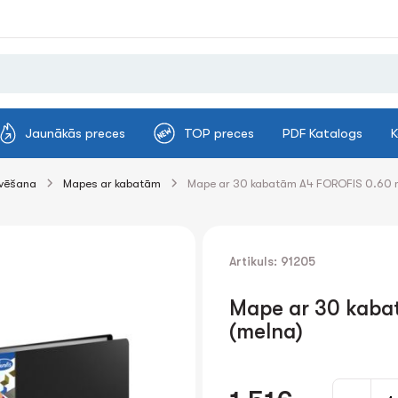
Jaunākās preces
TOP preces
PDF Katalogs
K
ivēšana
Mapes ar kabatām
Mape ar 30 kabatām A4 FOROFIS 0.60 
Artikuls: 91205
Mape ar 30 kaba
(melna)