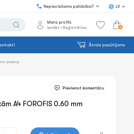
Nepieciešama palīdzība?
LV
Mans profils
0
Ienākt
Reģistrēties
/
ontakti
Ātrais pasūtījums
0.00€
uz grozu
Summa:
mm (melna)
Pievienot komentāru
tām A4 FOROFIS 0.60 mm