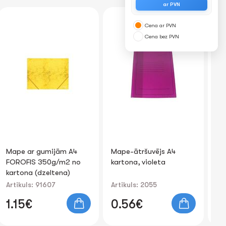
ar PVN
Cena ar PVN
Cena bez PVN
Mape ar gumijām A4
Mape-ātršuvējs A4
Ma
FOROFIS 350g/m2 no
kartona, violeta
A4
kartona (dzeltena)
0.
ba
Artikuls: 91607
Artikuls: 2055
Art
1.15€
0.56€
1