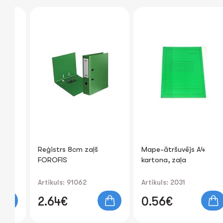
Reģistrs 8cm zaļš
Mape-ātršuvējs A4
4mm
FOROFIS
kartona, zaļa
Artikuls: 91062
Artikuls: 2031
2.64€
0.56€