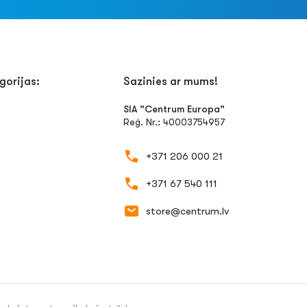
gorijas:
Sazinies ar mums!
SIA "Centrum Europa"
Reģ. Nr.: 40003754957
+371 206 000 21
+371 67 540 111
store@centrum.lv