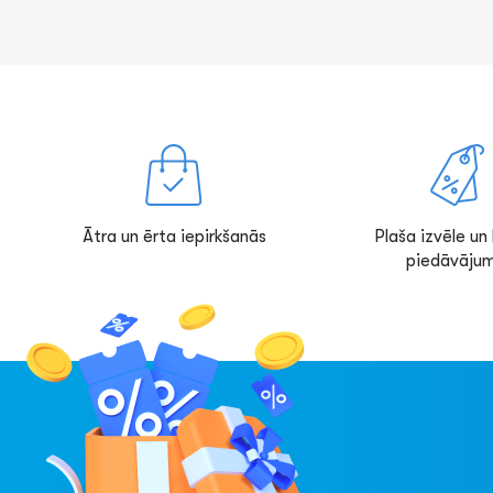
Ātra un ērta iepirkšanās
Plaša izvēle un l
piedāvājum