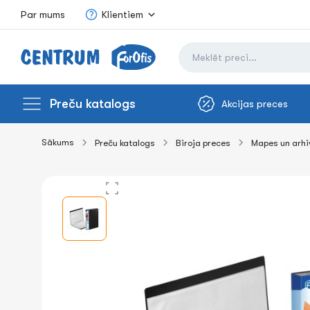
Par mums
Klientiem
Preču katalogs
Akcijas preces
Sākums
Preču katalogs
Biroja preces
Mapes un arh