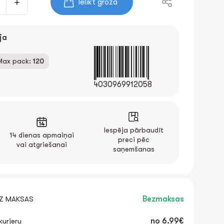
Ielikt grozā
ja
Max pack:
120
4030969912058
Iespēja pārbaudīt
14 dienas apmaiņai
preci pēc
vai atgriešanai
saņemšanas
EZ MAKSAS
Bezmaksas
urjeru
no
6.99€