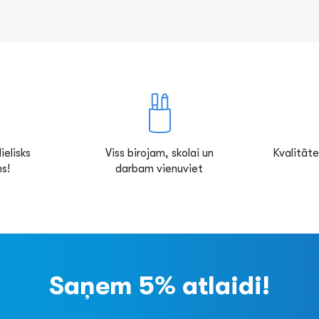
ielisks
Viss birojam, skolai un
Kvalitāte
s!
darbam vienuviet
Saņem 5% atlaidi!