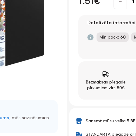
1.51€
Detalizēta informāci
Min pack:
60
Bezmaksas piegāde
pirkumiem virs 50€
mums
, mēs sazināsimies
Saņemt mūsu veikalā B
STANDARTA piegāde ar k