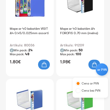
Mape ar 40 kabatām VISIT
Mape ar 40 kabatām A4
A4 0.45/0.025mm assorti
FOROFIS 0.70 mm (melna)
Artikuls: 80036
Artikuls: 91209
Min pack:
24
Min pack:
50
Max pack:
48
Max pack:
100
1.80€
1.98€
ar PVN
Cena ar PVN
Cena bez PVN