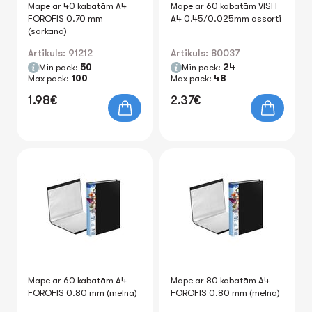
Mape ar 40 kabatām A4
Mape ar 60 kabatām VISIT
FOROFIS 0.70 mm
A4 0.45/0.025mm assorti
(sarkana)
Artikuls: 91212
Artikuls: 80037
Min pack:
50
Min pack:
24
Max pack:
100
Max pack:
48
1.98€
2.37€
Mape ar 60 kabatām A4
Mape ar 80 kabatām A4
FOROFIS 0.80 mm (melna)
FOROFIS 0.80 mm (melna)