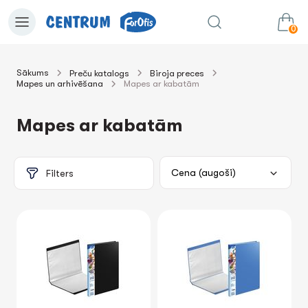
0
Sākums
Preču katalogs
Biroja preces
Mapes un arhivēšana
Mapes ar kabatām
0.00€
uz grozu
Summa:
Mapes ar kabatām
Filters