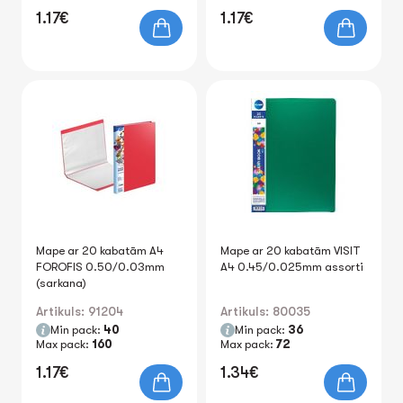
1.17€
1.17€
Mape ar 20 kabatām A4
Mape ar 20 kabatām VISIT
FOROFIS 0.50/0.03mm
A4 0.45/0.025mm assorti
(sarkana)
Artikuls: 91204
Artikuls: 80035
Min pack:
40
Min pack:
36
Max pack:
160
Max pack:
72
1.17€
1.34€