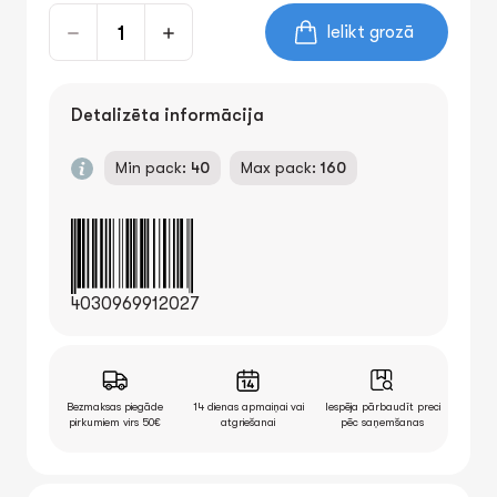
Ielikt grozā
Detalizēta informācija
Min pack:
40
Max pack:
160
4030969912027
Bezmaksas piegāde
14 dienas apmaiņai vai
Iespēja pārbaudīt preci
pirkumiem virs 50€
atgriešanai
pēc saņemšanas