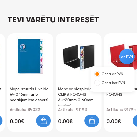
TEVI VARĒTU INTERESĒT
ar PVN
Cena ar PVN
Cena bez PVN
s
Mape-stūrītis L-veida
Mape ar piespiedēju
Reģistrs 8cm sa
A4 0.16mm ar 5
CLIP А FOROFIS
FOROFIS
nodalījumiem assorti
A4*20mm 0.60mm
(melna)
Artikuls: 84022
Artikuls: 91193
Artikuls: 91794
0.00€
0.00€
0.00€