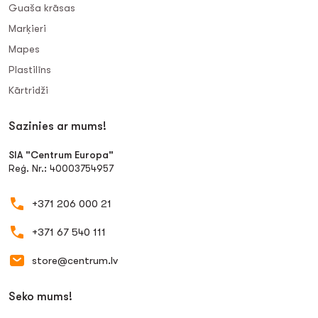
Guaša krāsas
Marķieri
Mapes
Plastilīns
Kārtridži
Sazinies ar mums!
SIA "Centrum Europa"
Reģ. Nr.: 40003754957
+371 206 000 21
+371 67 540 111
store@centrum.lv
Seko mums!