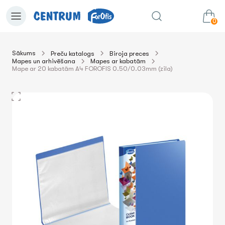
0
Sākums
Preču katalogs
Biroja preces
Mapes un arhivēšana
Mapes ar kabatām
0.00€
uz grozu
Summa:
Mape ar 20 kabatām A4 FOROFIS 0.50/0.03mm (zila)