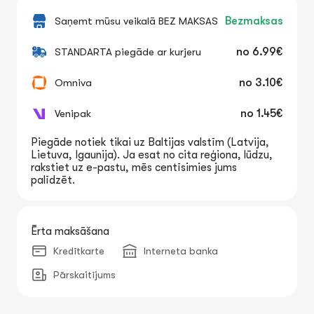
Saņemt mūsu veikalā BEZ MAKSAS
Bezmaksas
STANDARTA piegāde ar kurjeru
no
6.99€
Omniva
no
3.10€
Venipak
no
1.45€
Piegāde notiek tikai uz Baltijas valstīm (Latvija,
Lietuva, Igaunija). Ja esat no cita reģiona, lūdzu,
rakstiet uz e-pastu, mēs centīsimies jums
palīdzēt.
Ērta maksāšana
Kredītkarte
Interneta banka
Pārskaitījums