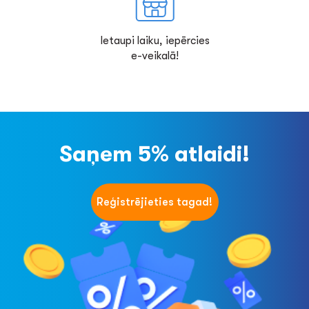
Ietaupi laiku, iepērcies
e-veikalā!
Saņem 5% atlaidi!
Reģistrējieties tagad!