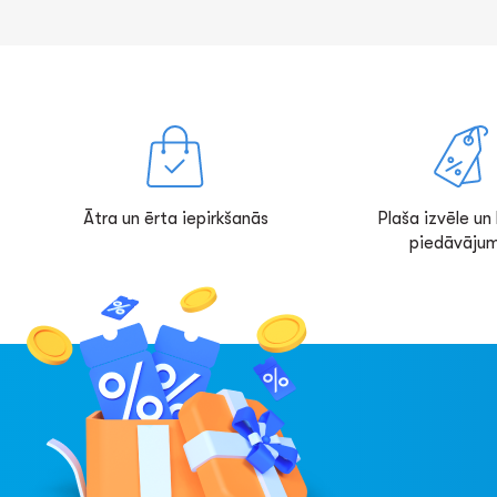
Ātra un ērta iepirkšanās
Plaša izvēle un l
piedāvājum