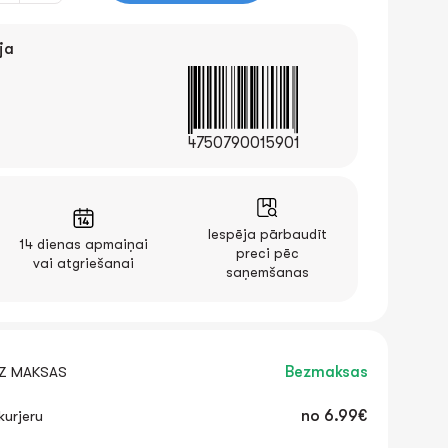
ja
4750790015901
Iespēja pārbaudīt
14 dienas apmaiņai
preci pēc
vai atgriešanai
saņemšanas
EZ MAKSAS
Bezmaksas
urjeru
no
6.99€