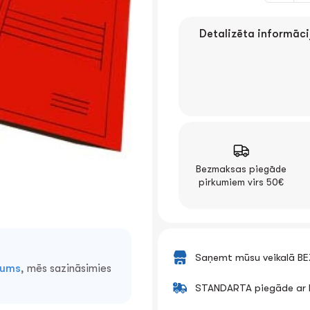
Detalizēta informāci
Bezmaksas piegāde
pirkumiem virs 50€
Saņemt mūsu veikalā B
mums
, mēs sazināsimies
STANDARTA piegāde ar k