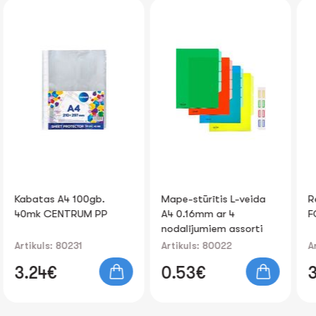
Mape-stūrītis L-veida
Reģistrs 8cm dzeltens
A4 0.16mm ar 4
FOROFIS
nodalījumiem assorti
Artikuls: 80022
Artikuls: 91796
0.53€
3.39€