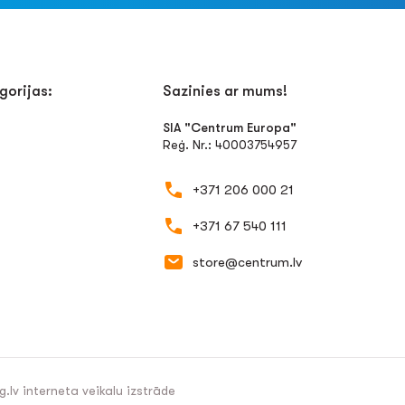
gorijas:
Sazinies ar mums!
SIA "Centrum Europa"
Reģ. Nr.: 40003754957
+371 206 000 21
+371 67 540 111
store@centrum.lv
g.lv
interneta veikalu izstrāde