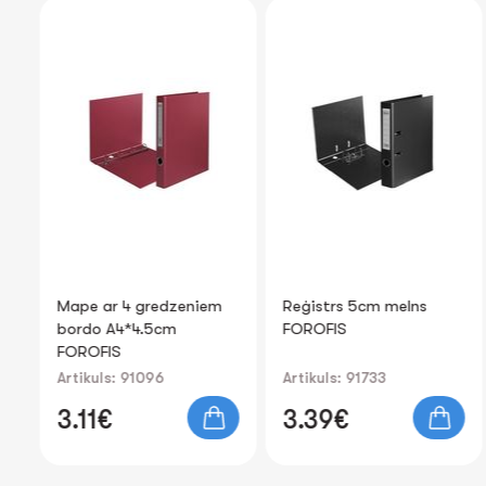
iem
Reģistrs 5cm melns
Kabatas A4 100gb.
FOROFIS
40mk CENTRUM PP
Artikuls: 91733
Artikuls: 80231
3.39€
3.24€