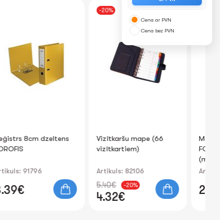
-20%
Cena ar PVN
Cena bez PVN
Vizītkaršu mape (66
Mape ar 60 kabatām A4
Ma
vizītkartiem)
FOROFIS 0.80 mm
FO
(melna)
Artikuls: 82106
Artikuls: 91213
Art
5.40€
-20%
2.75€
1
4.32€