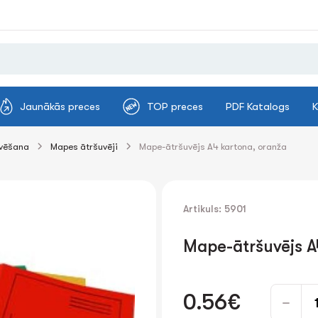
Jaunākās preces
TOP preces
PDF Katalogs
K
ivēšana
Mapes ātršuvēji
Mape-ātršuvējs A4 kartona, oranža
Artikuls: 5901
Mape-ātršuvējs A
0.56€