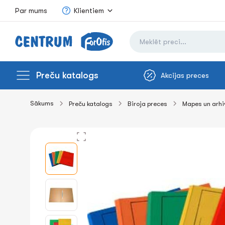
Par mums
Klientiem
Preču katalogs
Akcijas preces
Sākums
Preču katalogs
Biroja preces
Mapes un arh