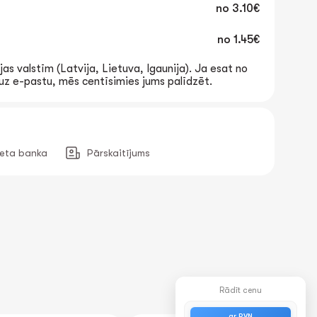
no
3.10€
no
1.45€
jas valstīm (Latvija, Lietuva, Igaunija). Ja esat no
t uz e-pastu, mēs centīsimies jums palīdzēt.
neta banka
Pārskaitījums
Rādīt cenu
ar PVN