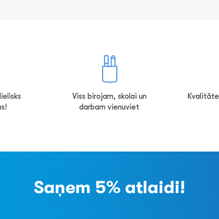
ielisks
Viss birojam, skolai un
Kvalitāte
s!
darbam vienuviet
Saņem 5% atlaidi!