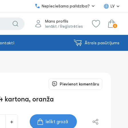
Nepieciešama palīdzība?
LV
Mans profils
0
Ienākt
Reģistrēties
/
ontakti
Ātrais pasūtījums
0.00€
uz grozu
Summa:
Pievienot komentāru
4 kartona, oranža
Ielikt grozā