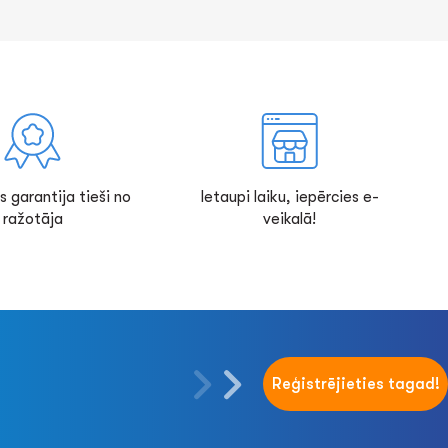
s garantija tieši no
Ietaupi laiku, iepērcies e-
ražotāja
veikalā!
Reģistrējieties tagad!