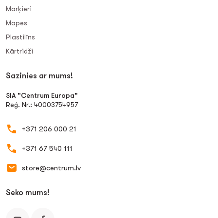
Marķieri
Mapes
Plastilīns
Kārtridži
Sazinies ar mums!
SIA "Centrum Europa"
Reģ. Nr.: 40003754957
+371 206 000 21
+371 67 540 111
store@centrum.lv
Seko mums!