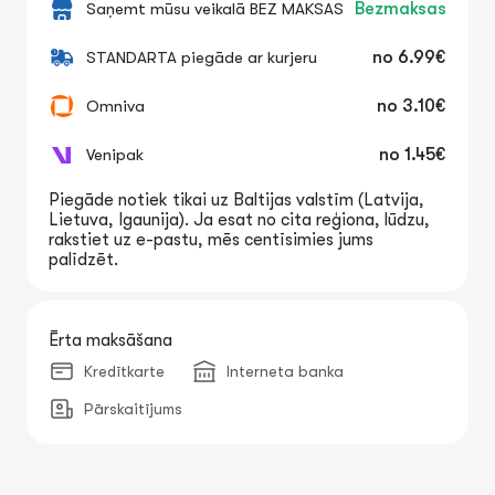
Saņemt mūsu veikalā BEZ MAKSAS
Bezmaksas
STANDARTA piegāde ar kurjeru
no
6.99€
Omniva
no
3.10€
Venipak
no
1.45€
Piegāde notiek tikai uz Baltijas valstīm (Latvija,
Lietuva, Igaunija). Ja esat no cita reģiona, lūdzu,
rakstiet uz e-pastu, mēs centīsimies jums
palīdzēt.
Ērta maksāšana
Kredītkarte
Interneta banka
Pārskaitījums