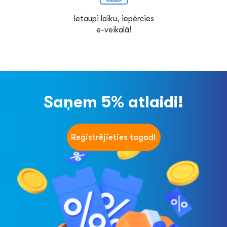
Ietaupi laiku, iepērcies
e-veikalā!
Saņem 5% atlaidi!
Reģistrējieties tagad!