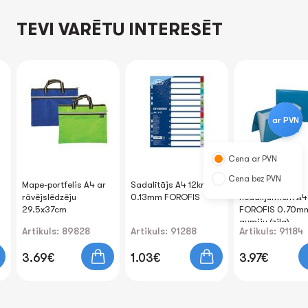
TEVI VARĒTU INTERESĒT
ar PVN
Cena ar PVN
Cena bez PVN
Mape-portfelis A4 ar
Sadalītājs A4 12kr.
Mape ar 12
rāvējslēdzēju
0.13mm FOROFIS
nodalījumiem A4
29.5x37cm
FOROFIS 0.70mm
gumiju (zila)
Artikuls: 89828
Artikuls: 91288
Artikuls: 91184
3.69€
1.03€
3.97€