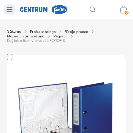
0
Sākums
Preču katalogs
Biroja preces
Mapes un arhivēšana
Reģistri
0.00€
uz grozu
Summa:
Reģistrs 5cm vienp. zils FOROFIS