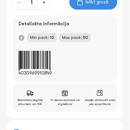
Ielikt grozā
Detalizēta informācija
Min pack:
10
Max pack:
50
4030969910849
Bezmaksas piegāde
14 dienas apmaiņai vai
Iespēja pārbaudīt preci
pirkumiem virs 50€
atgriešanai
pēc saņemšanas