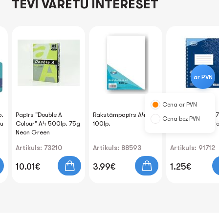
TEVI VARĒTU INTERESĒT
ar PVN
Cena ar PVN
p.
Papīrs "Double A
Rakstāmpapīrs A4
Klade A5 rūtiņu 7
Cena bez PVN
ju
Colour" A4 500lp. 75g
100lp.
FOROFIS ar spirā
Neon Green
Artikuls: 73210
Artikuls: 88593
Artikuls: 91712
10.01€
3.99€
1.25€