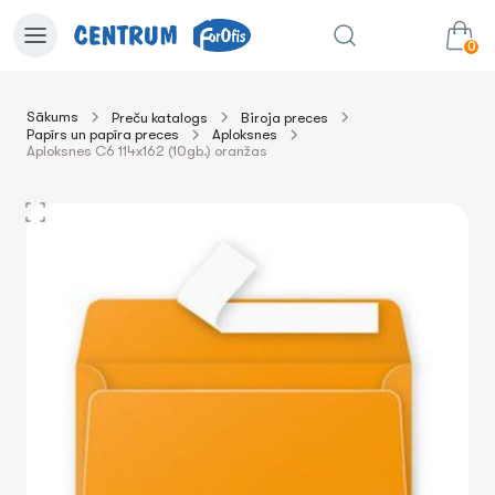
0
Sākums
Preču katalogs
Biroja preces
Papīrs un papīra preces
Aploksnes
0.00€
uz grozu
Summa:
Aploksnes C6 114x162 (10gb.) oranžas