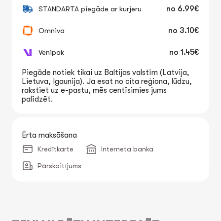
STANDARTA piegāde ar kurjeru
no
6.99€
Omniva
no
3.10€
Venipak
no
1.45€
Piegāde notiek tikai uz Baltijas valstīm (Latvija,
Lietuva, Igaunija). Ja esat no cita reģiona, lūdzu,
rakstiet uz e-pastu, mēs centīsimies jums
palīdzēt.
Ērta maksāšana
Kredītkarte
Interneta banka
Pārskaitījums