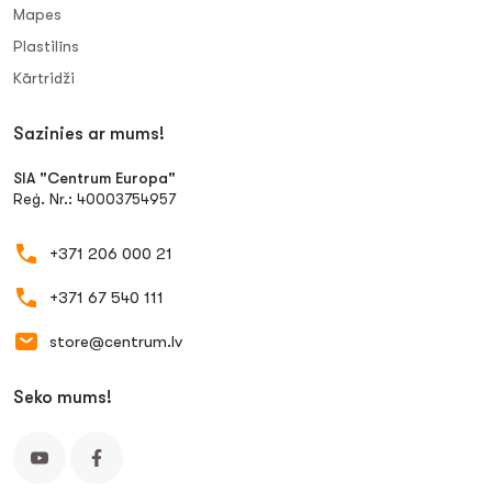
Mapes
Plastilīns
Kārtridži
Sazinies ar mums!
SIA "Centrum Europa"
Reģ. Nr.: 40003754957
+371 206 000 21
+371 67 540 111
store@centrum.lv
Seko mums!