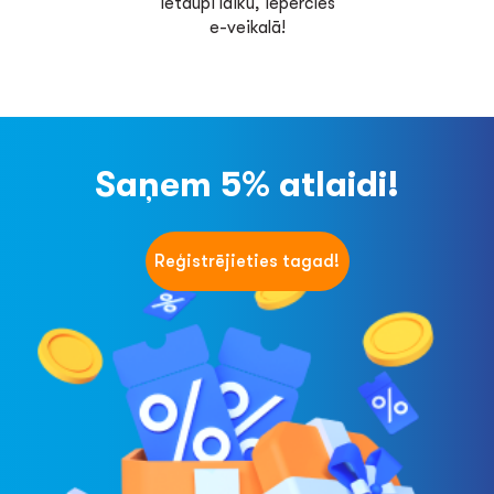
Ietaupi laiku, iepērcies
e-veikalā!
Saņem 5% atlaidi!
Reģistrējieties tagad!