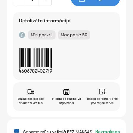
Detalizēta informācija
Min pack:
1
Max pack:
50
4606782402719
Bezmaksas piegāde
14 dienas apmaiņai vai
Iespēja pārbaudīt preci
pirkumiem virs 50€
atgriešanai
pēc saņemšanas
Saņemt mūsu veikalā BEZ MAKSAS
Bezmaksas