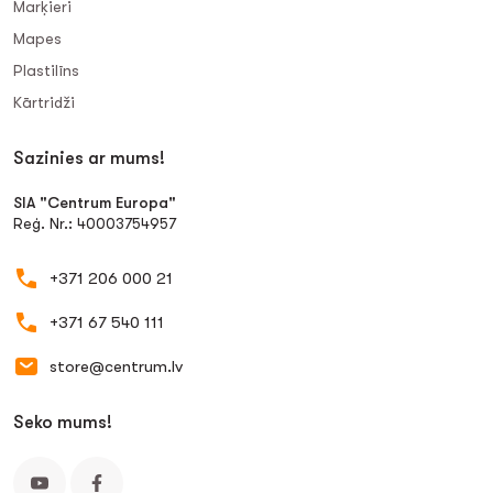
Marķieri
Mapes
Plastilīns
Kārtridži
Sazinies ar mums!
SIA "Centrum Europa"
Reģ. Nr.: 40003754957
+371 206 000 21
+371 67 540 111
store@centrum.lv
Seko mums!