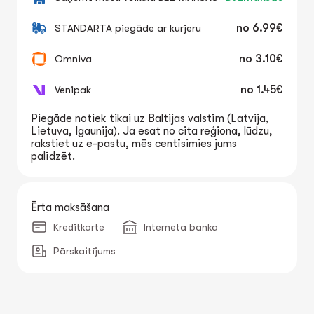
STANDARTA piegāde ar kurjeru
no
6.99€
Omniva
no
3.10€
Venipak
no
1.45€
Piegāde notiek tikai uz Baltijas valstīm (Latvija,
Lietuva, Igaunija). Ja esat no cita reģiona, lūdzu,
rakstiet uz e-pastu, mēs centīsimies jums
palīdzēt.
Ērta maksāšana
Kredītkarte
Interneta banka
Pārskaitījums