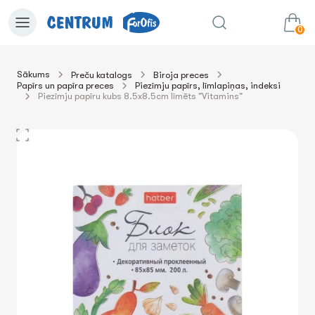
0
Sākums
Preču katalogs
Biroja preces
Papīrs un papīra preces
Piezīmju papīrs, līmlapiņas, indeksi
0.00€
uz grozu
Summa:
Piezīmju papīru kubs 8.5x8.5cm līmēts "Vitamins"