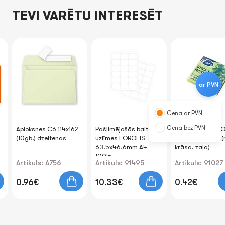
TEVI VARĒTU INTERESĒT
ar PVN
Cena ar PVN
Cena bez PVN
Aploksnes C6 114x162
Pašlīmējošās baltas
Līmlapiņas FORO
(10gb.) dzeltenas
uzlīmes FOROFIS
76x76mm 80lp. (
63.5x46.6mm A4
krāsa, zaļa)
100lp.
Artikuls: A756
Artikuls: 91495
Artikuls: 91027
0.96€
10.33€
0.42€