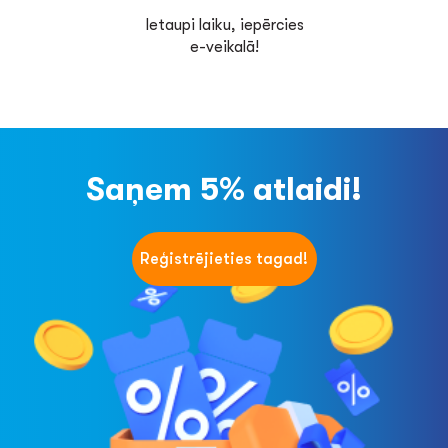
Ietaupi laiku, iepērcies
e-veikalā!
Saņem 5% atlaidi!
Reģistrējieties tagad!