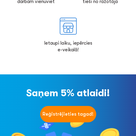
darbam vienuviet
tieši no ražotāja
Ietaupi laiku, iepērcies
e-veikalā!
Saņem 5% atlaidi!
Reģistrējieties tagad!