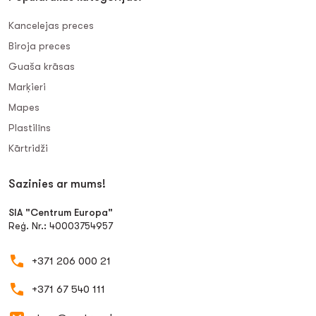
Kancelejas preces
Biroja preces
Guaša krāsas
Marķieri
Mapes
Plastilīns
Kārtridži
Sazinies ar mums!
SIA "Centrum Europa"
Reģ. Nr.: 40003754957
+371 206 000 21
+371 67 540 111