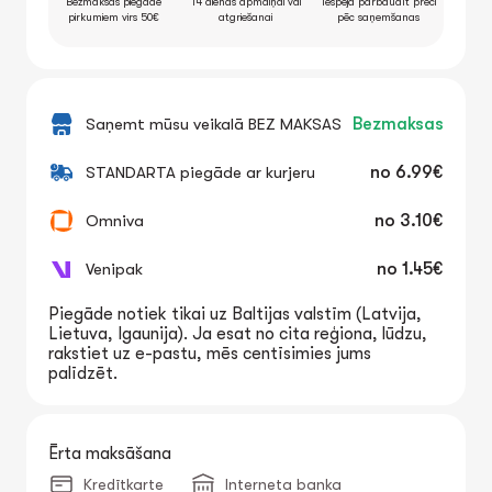
Bezmaksas piegāde
14 dienas apmaiņai vai
Iespēja pārbaudīt preci
pirkumiem virs 50€
atgriešanai
pēc saņemšanas
Saņemt mūsu veikalā BEZ MAKSAS
Bezmaksas
STANDARTA piegāde ar kurjeru
no
6.99€
Omniva
no
3.10€
Venipak
no
1.45€
Piegāde notiek tikai uz Baltijas valstīm (Latvija,
Lietuva, Igaunija). Ja esat no cita reģiona, lūdzu,
rakstiet uz e-pastu, mēs centīsimies jums
palīdzēt.
Ērta maksāšana
Kredītkarte
Interneta banka