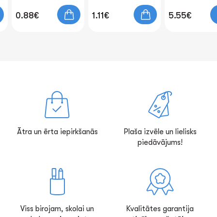
0.88€
1.11€
5.55€
Ātra un ērta iepirkšanās
Plaša izvēle un lielisks
piedāvājums!
Viss birojam, skolai un
Kvalitātes garantija