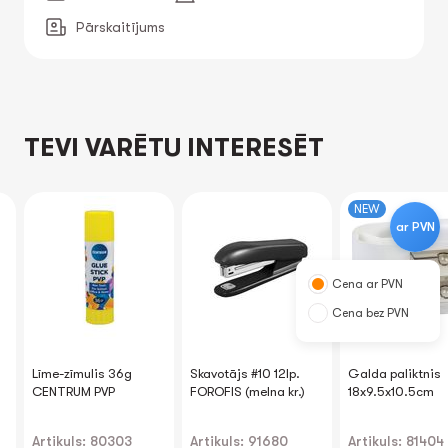
Pārskaitījums
TEVI VARĒTU INTERESĒT
NEW
ar PVN
Cena ar PVN
Cena bez PVN
Līme-zīmulis 36g
Skavotājs #10 12lp.
Galda paliktnis
CENTRUM PVP
FOROFIS (melna kr.)
18x9.5x10.5cm
Artikuls: 80303
Artikuls: 91680
Artikuls: 81404