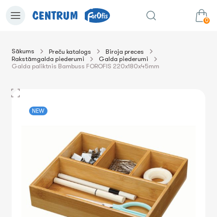
0
Sākums
Preču katalogs
Biroja preces
Rakstāmgalda piederumi
Galda piederumi
0.00€
uz grozu
Summa:
Galda paliktnis Bambuss FOROFIS 220x180x45mm
NEW