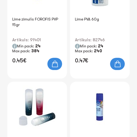
Līme zīmulis FOROFIS PVP
Līme PVA 60g
15gr
Artikuls: 91401
Artikuls: 82746
Min pack:
24
Min pack:
24
Max pack:
384
Max pack:
240
0.45€
0.47€