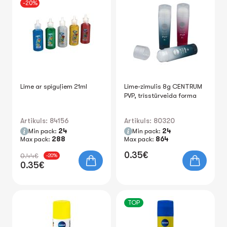
-20%
Līme ar spīguļiem 21ml
Līme-zīmulis 8g CENTRUM
PVP, trīsstūrveida forma
Artikuls: 84156
Artikuls: 80320
Min pack:
24
Min pack:
24
Max pack:
288
Max pack:
864
0.35€
0.44€
-20%
0.35€
TOP