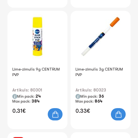
Līme-zīmulis 9g CENTRUM
Līme-zīmulis 3g CENTRUM
PVP
PVP
Artikuls: 80301
Artikuls: 80323
Min pack:
24
Min pack:
36
Max pack:
384
Max pack:
864
0.31€
0.33€