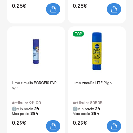
0.25€
0.28€
TOP
Līme zīmulis FOROFIS PVP
Līme-zīmulis LITE 21gr.
9gr
Artikuls: 91400
Artikuls: 80505
Min pack:
24
Min pack:
24
Max pack:
384
Max pack:
384
0.29€
0.29€