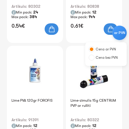
Artikuls: 80302
Artikuls: 80838
Min pack:
24
Min pack:
12
Max pack:
384
Max pack:
144
0.54€
0.61€
ar PVN
Cena ar PVN
Cena bez PVN
Līme PVA 120gr FOROFIS
Līme-zīmulis 15g CENTRUM
PVP ar rullīti
Artikuls: 91391
Artikuls: 80322
Min pack:
12
Min pack:
12