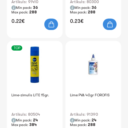
Artikuls: 91410
Artikuls: 80300
Min pack:
36
Min pack:
36
Max pack:
288
Max pack:
288
0.22€
0.23€
TOP
Līme-zīmulis LITE 15gr.
Līme PVA 40gr FOROFIS
Artikuls: 80504
Artikuls: 91390
Min pack:
24
Min pack:
24
Max pack:
384
Max pack:
288