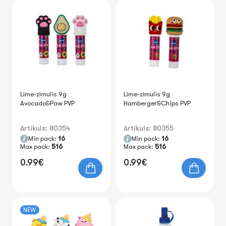
Līme-zīmulis 9g
Līme-zīmulis 9g
Avoсado&Paw PVP
Hamberger&Chips PVP
Artikuls: 80354
Artikuls: 80355
Min pack:
16
Min pack:
16
Max pack:
516
Max pack:
516
0.99€
0.99€
NEW