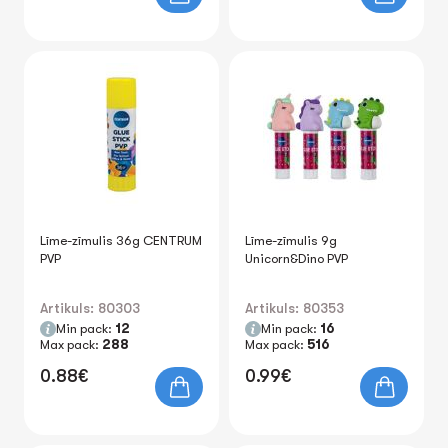
Līme-zīmulis 36g CENTRUM
Līme-zīmulis 9g
PVP
Unicorn&Dino PVP
Artikuls: 80303
Artikuls: 80353
Min pack:
12
Min pack:
16
Max pack:
288
Max pack:
516
0.88€
0.99€