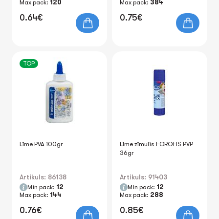
Max pack:
120
Max pack:
384
0.64€
0.75€
TOP
Līme PVA 100gr
Līme zīmulis FOROFIS PVP
36gr
Artikuls: 86138
Artikuls: 91403
Min pack:
12
Min pack:
12
Max pack:
144
Max pack:
288
0.76€
0.85€