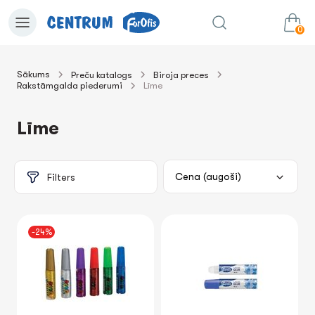
0
Sākums
Preču katalogs
Biroja preces
Rakstāmgalda piederumi
Līme
0.00€
uz grozu
Summa:
Līme
Filters
-24%