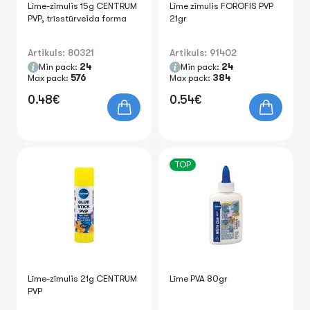
Līme-zīmulis 15g CENTRUM
Līme zīmulis FOROFIS PVP
PVP, trīsstūrveida forma
21gr
Artikuls: 80321
Artikuls: 91402
Min pack:
24
Min pack:
24
Max pack:
576
Max pack:
384
0.48€
0.54€
TOP
Līme-zīmulis 21g CENTRUM
Līme PVA 80gr
PVP