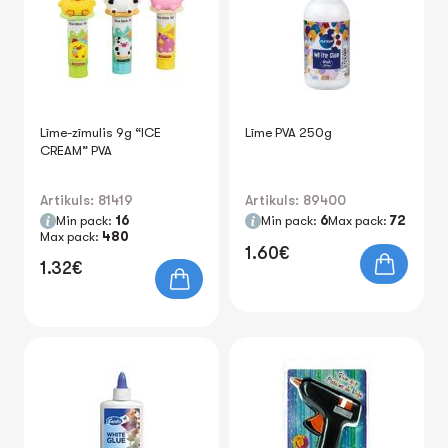
Līme-zīmulis 9g “ICE
Līme PVA 250g
CREAM” PVA
Artikuls: 81419
Artikuls: 89400
Min pack:
16
Min pack:
6
Max pack:
72
Max pack:
480
1.60€
1.32€