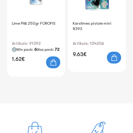
Līme PVA 250gr FOROFIS
Karslīmes pistole mini
8393
Artikuls: 91392
Artikuls: 10420A
Min pack:
6
Max pack:
72
9.63€
1.62€