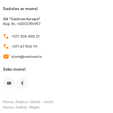
Sazinies ar mums!
SIA "Centrum Europa"
Reģ. Nr.: 40003754957
+371 206 000 21
+371 67 540 111
store@centrum.lv
Seko mums!
Pirmd.-Piektd.: 08:00 - 16:00
Sestd.-Svētd.: Slēgts