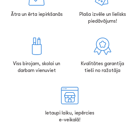
Ātra un ērta iepirkšanās
Plaša izvēle un lielisks
piedāvājums!
Viss birojam, skolai un
Kvalitātes garantija
darbam vienuviet
tieši no ražotāja
Ietaupi laiku, iepērcies
e-veikalā!