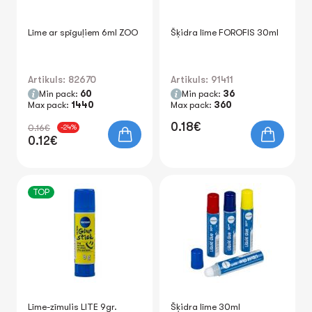
Līme ar spīguļiem 6ml ZOO
Šķidra līme FOROFIS 30ml
Artikuls: 82670
Artikuls: 91411
Min pack:
60
Min pack:
36
Max pack:
1440
Max pack:
360
0.18€
0.16€
-24%
0.12€
TOP
Līme-zīmulis LITE 9gr.
Šķidra līme 30ml