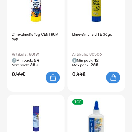
Līme-zīmulis 15g CENTRUM
Līme-zīmulis LITE 36gr.
PVP
Artikuls: 80191
Artikuls: 80506
Min pack:
24
Min pack:
12
Max pack:
384
Max pack:
288
0.44€
0.44€
TOP