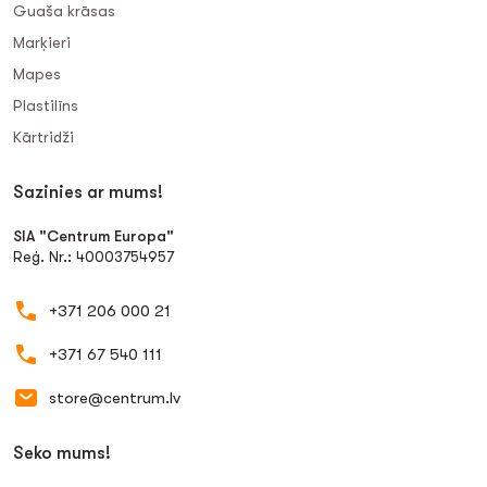
Guaša krāsas
Marķieri
Mapes
Plastilīns
Kārtridži
Sazinies ar mums!
SIA "Centrum Europa"
Reģ. Nr.: 40003754957
+371 206 000 21
+371 67 540 111
store@centrum.lv
Seko mums!