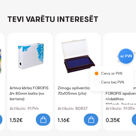
TEVI VARĒTU INTERESĒT
ar PVN
Cena ar PVN
Cena bez PVN
Arhīva kārba FOROFIS
Zīmogu spilventiņš
Saspraudes 33
A4 80mm balta (no
70x105mm (zils)
FOROFIS apaļvei
kartona)
nicķeļētas
100gab./kartona
Artikuls: 91744
Artikuls: 80837
Artikuls: 91354
1.52€
1.16€
0.35€