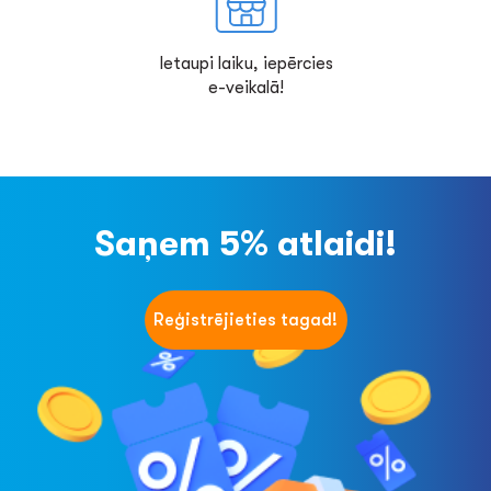
Ietaupi laiku, iepērcies
e-veikalā!
Saņem 5% atlaidi!
Reģistrējieties tagad!