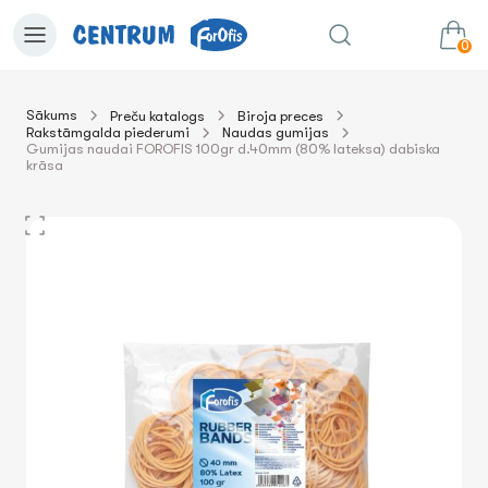
0
Sākums
Preču katalogs
Biroja preces
Rakstāmgalda piederumi
Naudas gumijas
0.00€
uz grozu
Summa:
Gumijas naudai FOROFIS 100gr d.40mm (80% lateksa) dabiska
krāsa