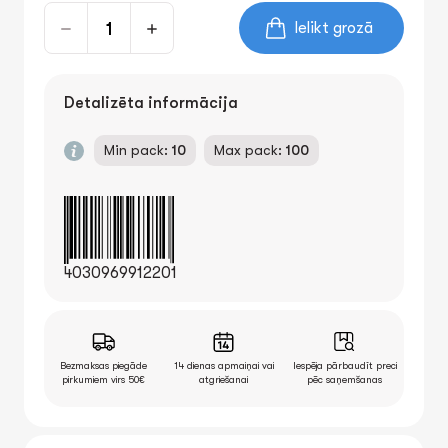
Ielikt grozā
Detalizēta informācija
Min pack:
10
Max pack:
100
4030969912201
Bezmaksas piegāde
14 dienas apmaiņai vai
Iespēja pārbaudīt preci
pirkumiem virs 50€
atgriešanai
pēc saņemšanas