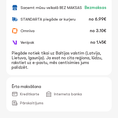
Saņemt mūsu veikalā BEZ MAKSAS
Bezmaksas
STANDARTA piegāde ar kurjeru
no
6.99€
Omniva
no
3.10€
Venipak
no
1.45€
Piegāde notiek tikai uz Baltijas valstīm (Latvija,
Lietuva, Igaunija). Ja esat no cita reģiona, lūdzu,
rakstiet uz e-pastu, mēs centīsimies jums
palīdzēt.
Ērta maksāšana
Kredītkarte
Interneta banka
Pārskaitījums