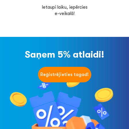
Ietaupi laiku, iepērcies
e-veikalā!
Saņem 5% atlaidi!
Reģistrējieties tagad!