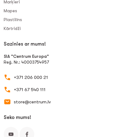
Marķieri
Mapes
Plastilīns
Kārtridži
Sazinies ar mums!
SIA "Centrum Europa"
Reģ. Nr.: 40003754957
+371 206 000 21
+371 67 540 111
store@centrum.lv
Seko mums!