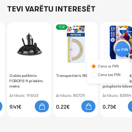
TEVI VARĒTU INTERESĒT
TOP
ar PVN
Cena ar PVN
Cena bez PVN
Galda paliktnis
Transportieris 180°
Līmlente divpusē
FOROFIS 11 priekšm.
12mm x1.0m, stip
melns
putuplasta bāze
Artikuls: 91603
Artikuls: 80729
Artikuls: 83554
9.41€
0.22€
0.73€