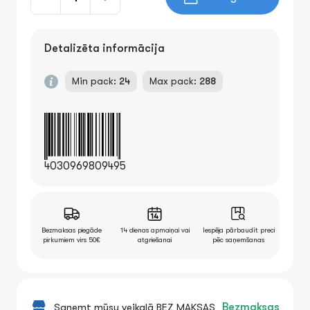
Detalizēta informācija
Min pack:
24
Max pack:
288
4030969809495
Bezmaksas piegāde
14 dienas apmaiņai vai
Iespēja pārbaudīt preci
pirkumiem virs 50€
atgriešanai
pēc saņemšanas
Saņemt mūsu veikalā BEZ MAKSAS
Bezmaksas