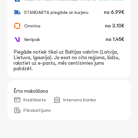
STANDARTA piegāde ar kurjeru
no
6.99€
Omniva
no
3.10€
Venipak
no
1.45€
Piegāde notiek tikai uz Baltijas valstīm (Latvija,
Lietuva, Igaunija). Ja esat no cita reģiona, lūdzu,
rakstiet uz e-pastu, mēs centīsimies jums
palīdzēt.
Ērta maksāšana
Kredītkarte
Interneta banka
Pārskaitījums