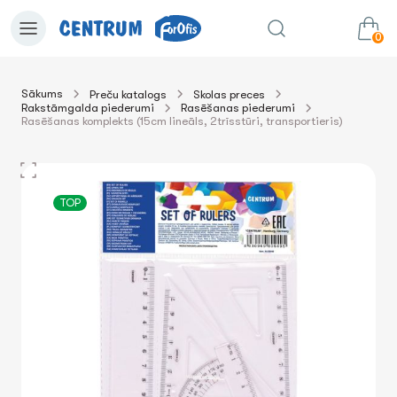
0
Sākums
Preču katalogs
Skolas preces
Rakstāmgalda piederumi
Rasēšanas piederumi
0.00€
uz grozu
Summa:
Rasēšanas komplekts (15cm lineāls, 2trīsstūri, transportieris)
TOP