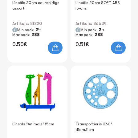
Lineāls 20cm caurspīdīgs
Lineāls 20cm SOFT ABS
assorti
lokans
Artikuls: 81220
Artikuls: 86639
Min pack:
24
Min pack:
24
Max pack:
288
Max pack:
288
0.50€
0.51€
Lineāls "Animals" 15cm
Transportieris 360°
diam.11cm