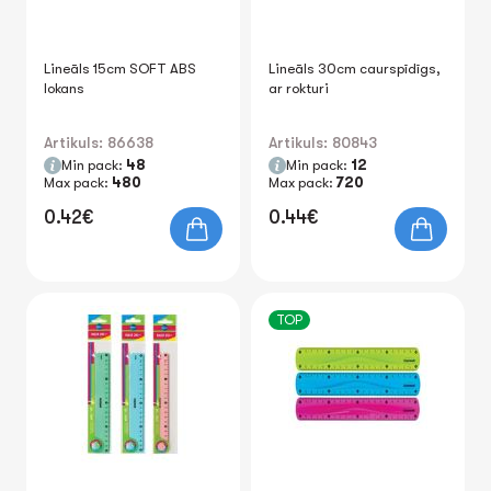
Lineāls 15cm SOFT ABS
Lineāls 30cm caurspīdīgs,
lokans
ar rokturi
Artikuls: 86638
Artikuls: 80843
Min pack:
48
Min pack:
12
Max pack:
480
Max pack:
720
0.42€
0.44€
TOP