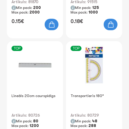
Artikuls: 81870
Artikuls: 91515
Min pack:
200
Min pack:
125
Max pack:
2000
Max pack:
1000
0.15€
0.18€
TOP
TOP
Lineāls 20cm caurspīdīgs
Transportieris 180°
Artikuls: 80726
Artikuls: 80729
Min pack:
80
Min pack:
48
Max pack:
1200
Max pack:
288