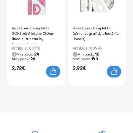
Rasēšanas komplekts
Rasēšanas komplekts
SOFT ABS lokans (30cm
(cirkulis, grafīti, trīsstūris,
lineāls, trīsstūris,
lineāls)
transportieris)
Artikuls: 80716
Artikuls: 80976
Min pack:
24
Min pack:
12
Max pack:
96
Max pack:
144
2.72€
2.92€