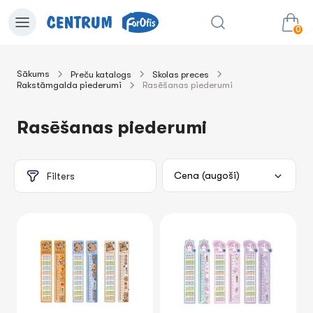
0
Sākums
Preču katalogs
Skolas preces
Rakstāmgalda piederumi
Rasēšanas piederumi
0.00€
uz grozu
Summa:
Rasēšanas piederumi
Filters