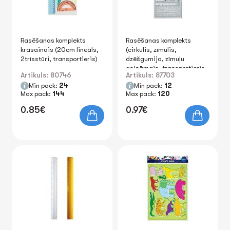
Rasēšanas komplekts
Rasēšanas komplekts
krāsainais (20cm lineāls,
(cirkulis, zīmulis,
2trīsstūri, transportieris)
dzēšgumija, zīmuļu
asināmais, transportieris,
Artikuls: 80746
Artikuls: 87703
trīsstūris, lineāls)
Min pack:
24
Min pack:
12
Max pack:
144
Max pack:
120
0.85€
0.97€