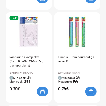
TOP
Rasēšanas komplekts
Lineāls 30cm caurspīdīgs
(15cm lineāls, 2trīsstūri,
assorti
transportieris)
Artikuls: 80949
Artikuls: 81221
Min pack:
24
Min pack:
24
Max pack:
288
Max pack:
144
0.70€
0.74€