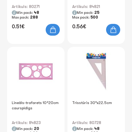
Artikuls: 80271
Artikuls: 84821
Min pack:
48
Min pack:
25
Max pack:
288
Max pack:
500
0.51€
0.56€
Lineāls-trafarets 10*20cm
Trīsstūris 30°x22.5cm
caurspīdīgs
Artikuls: 84823
Artikuls: 80728
Min pack:
20
Min pack:
48