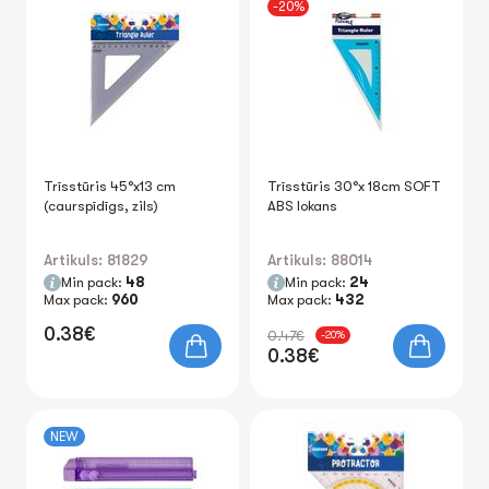
-20%
Trīsstūris 45°x13 cm
Trīsstūris 30°x 18cm SOFT
(caurspīdīgs, zils)
ABS lokans
Artikuls: 81829
Artikuls: 88014
Min pack:
48
Min pack:
24
Max pack:
960
Max pack:
432
0.38€
0.47€
-20%
0.38€
NEW