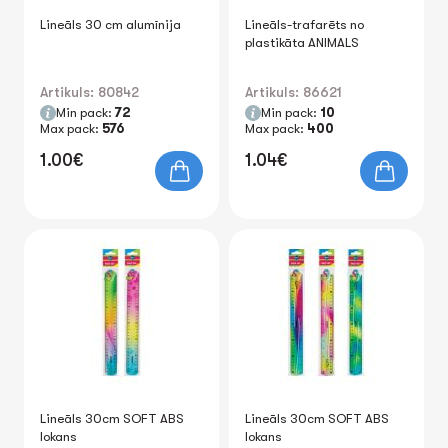
Lineāls 30 cm alumīnija
Lineāls-trafarēts no
plastikāta ANIMALS
Artikuls: 80842
Artikuls: 86621
Min pack:
72
Min pack:
10
Max pack:
576
Max pack:
400
1.00€
1.04€
Lineāls 30cm SOFT ABS
Lineāls 30cm SOFT ABS
lokans
lokans