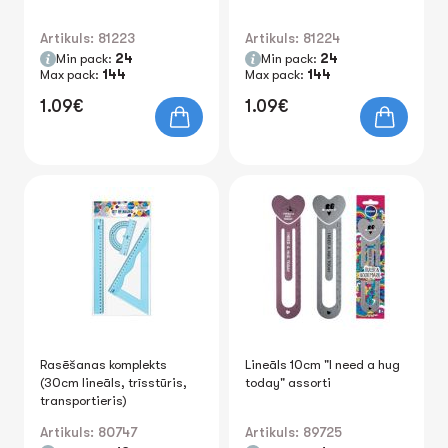
Artikuls: 81223
Artikuls: 81224
Min pack:
24
Min pack:
24
Max pack:
144
Max pack:
144
1.09€
1.09€
Rasēšanas komplekts
Lineāls 10cm "I need a hug
(30cm lineāls, trīsstūris,
today" assorti
transportieris)
Artikuls: 80747
Artikuls: 89725