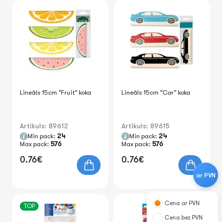
Lineāls 15cm "Fruit" koka
Lineāls 15cm "Car" koka
Artikuls: 89612
Artikuls: 89615
Min pack:
24
Min pack:
24
Max pack:
576
Max pack:
576
0.76€
0.76€
ar PVN
Cena ar PVN
TOP
Cena bez PVN