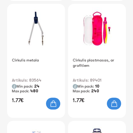
Cirkulis metala
Cirkulis plastmasas, ar
grafītiem
Artikuls: 83564
Artikuls: 89401
Min pack:
24
Min pack:
10
Max pack:
480
Max pack:
240
1.77€
1.77€