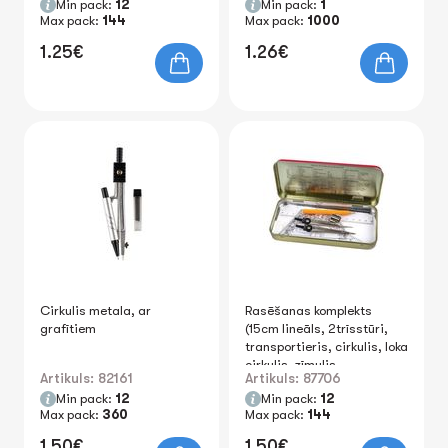
Min pack:
12
Min pack:
1
Max pack:
144
Max pack:
1000
1.25€
1.26€
Cirkulis metala, ar
Rasēšanas komplekts
grafītiem
(15cm lineāls, 2trīsstūri,
transportieris, cirkulis, loka
cirkulis, zīmulis,
Artikuls: 82161
Artikuls: 87706
dzēšgumija)
Min pack:
12
Min pack:
12
Max pack:
360
Max pack:
144
1.50€
1.50€