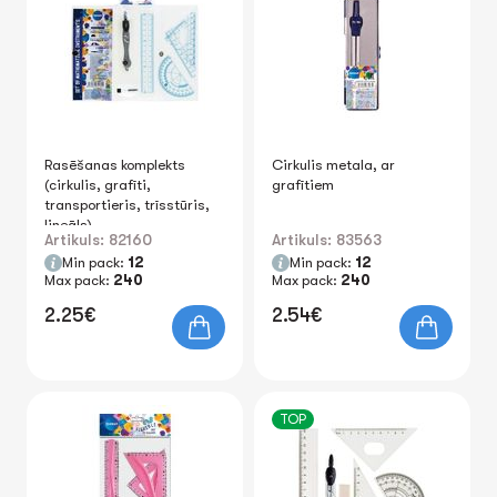
Rasēšanas komplekts
Cirkulis metala, ar
(cirkulis, grafīti,
grafītiem
transportieris, trīsstūris,
lineāls)
Artikuls: 82160
Artikuls: 83563
Min pack:
12
Min pack:
12
Max pack:
240
Max pack:
240
2.25€
2.54€
TOP