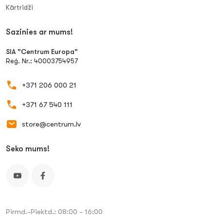
Kārtridži
Sazinies ar mums!
SIA "Centrum Europa"
Reģ. Nr.: 40003754957
+371 206 000 21
+371 67 540 111
store@centrum.lv
Seko mums!
Pirmd.-Piektd.: 08:00 - 16:00