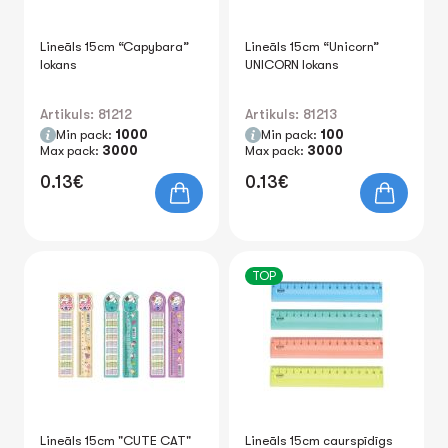
Lineāls 15cm “Capybara”
Lineāls 15cm “Unicorn”
lokans
UNICORN lokans
Artikuls: 81212
Artikuls: 81213
Min pack:
1000
Min pack:
100
Max pack:
3000
Max pack:
3000
0.13€
0.13€
TOP
Lineāls 15cm "CUTE CAT"
Lineāls 15cm caurspīdīgs