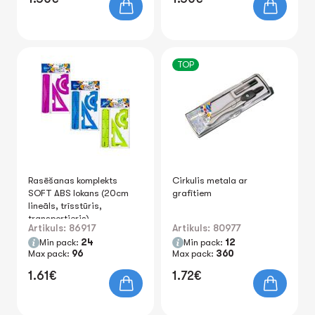
TOP
Rasēšanas komplekts
Cirkulis metala ar
SOFT ABS lokans (20cm
grafītiem
lineāls, trīsstūris,
transportieris)
Artikuls: 86917
Artikuls: 80977
Min pack:
24
Min pack:
12
Max pack:
96
Max pack:
360
1.61€
1.72€