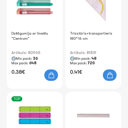
Dzēšgumija ar lineālu
Trīsstūris+transportieris
"Centrum"
180° 16 cm
Artikuls: 80965
Artikuls: 81831
Min pack:
36
Min pack:
48
Max pack:
648
Max pack:
720
0.38€
0.41€
TOP