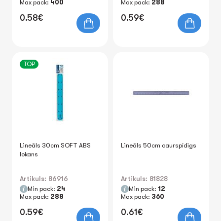
Max pack:
400
Max pack:
288
0.58€
0.59€
TOP
Lineāls 30cm SOFT ABS
Lineāls 50cm caurspīdīgs
lokans
Artikuls: 86916
Artikuls: 81828
Min pack:
24
Min pack:
12
Max pack:
288
Max pack:
360
0.59€
0.61€