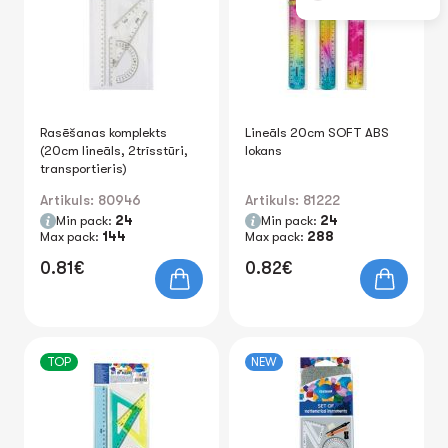
Rasēšanas komplekts
Lineāls 20cm SOFT ABS
(20cm lineāls, 2trīsstūri,
lokans
transportieris)
Artikuls: 80946
Artikuls: 81222
Min pack:
24
Min pack:
24
Max pack:
144
Max pack:
288
0.81€
0.82€
TOP
NEW