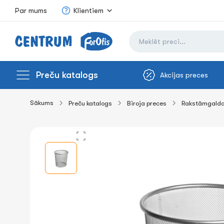
Par mums
Klientiem
Preču katalogs
Akcijas preces
Sākums
Preču katalogs
Biroja preces
Rakstāmgalda