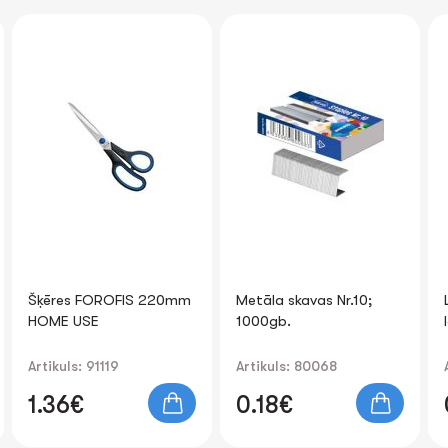
Šķēres FOROFIS 220mm
Metāla skavas Nr.10;
HOME USE
1000gb.
Artikuls: 91119
Artikuls: 80068
1.36€
0.18€