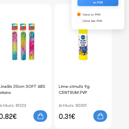
ar PVN
Cena ar PVN
Cena bez PVN
Lineāls 20cm SOFT ABS
Līme-zīmulis 9g
lokans
CENTRUM PVP
Artikuls: 81222
Artikuls: 80301
0.82€
0.31€