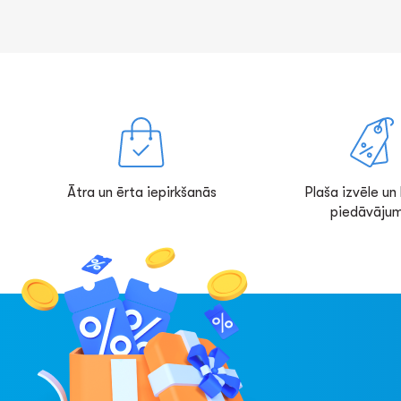
Ātra un ērta iepirkšanās
Plaša izvēle un l
piedāvājum