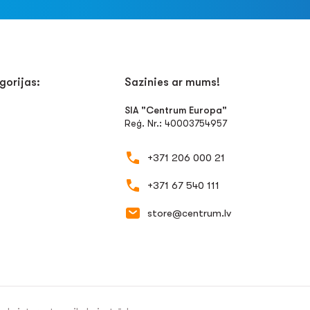
gorijas:
Sazinies ar mums!
SIA "Centrum Europa"
Reģ. Nr.: 40003754957
+371 206 000 21
+371 67 540 111
store@centrum.lv