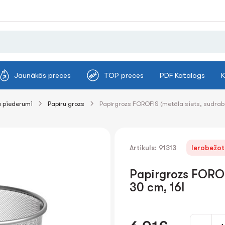
Jaunākās preces
TOP preces
PDF Katalogs
K
 piederumi
Papīru grozs
Papīrgrozs FOROFIS (metāla siets, sudrabs
Artikuls: 91313
Ierobežot
Papīrgrozs FOROFI
30 cm, 16l