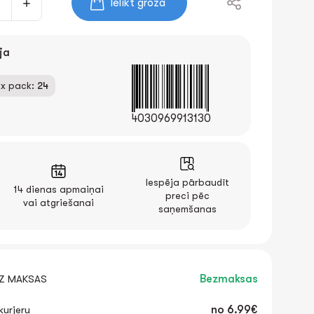
Ielikt grozā
ja
x pack:
24
4030969913130
Iespēja pārbaudīt
14 dienas apmaiņai
preci pēc
vai atgriešanai
saņemšanas
EZ MAKSAS
Bezmaksas
urjeru
no
6.99€