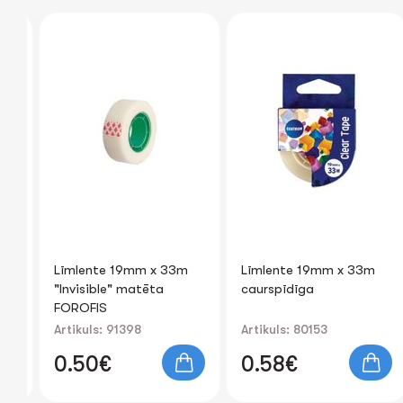
Līmlente 19mm x 33m
Līmlente 19mm x 33m
"Invisible" matēta
caurspīdīga
FOROFIS
Artikuls: 91398
Artikuls: 80153
0.50€
0.58€