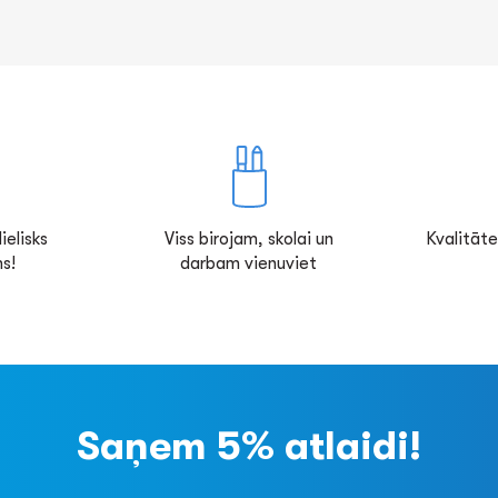
ielisks
Viss birojam, skolai un
Kvalitāte
s!
darbam vienuviet
Saņem 5% atlaidi!