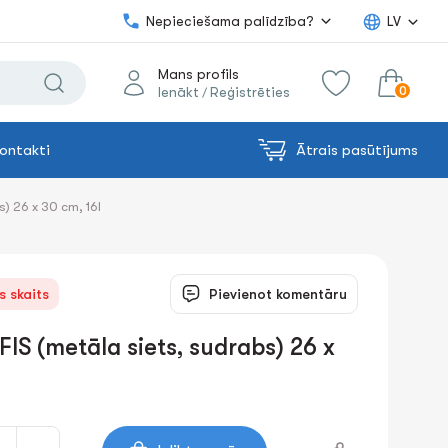
Nepieciešama palīdzība?
LV
Mans profils
0
Ienākt
Reģistrēties
/
ontakti
Ātrais pasūtījums
0.00€
uz grozu
Summa:
) 26 x 30 cm, 16l
s skaits
Pievienot komentāru
S (metāla siets, sudrabs) 26 x