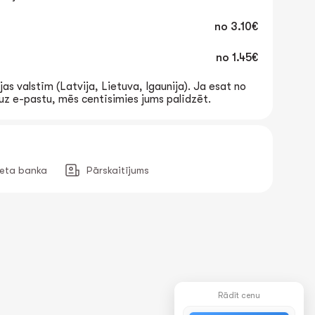
no
3.10€
no
1.45€
jas valstīm (Latvija, Lietuva, Igaunija). Ja esat no
t uz e-pastu, mēs centīsimies jums palīdzēt.
neta banka
Pārskaitījums
Rādīt cenu