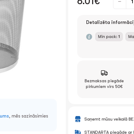
6.01€
Detalizēta informāci
Min pack:
1
Ma
Bezmaksas piegāde
pirkumiem virs 50€
mums
, mēs sazināsimies
Saņemt mūsu veikalā B
STANDARTA piegāde ar k