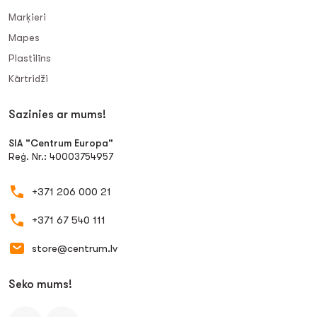
Marķieri
Mapes
Plastilīns
Kārtridži
Sazinies ar mums!
SIA "Centrum Europa"
Reģ. Nr.: 40003754957
+371 206 000 21
+371 67 540 111
store@centrum.lv
Seko mums!