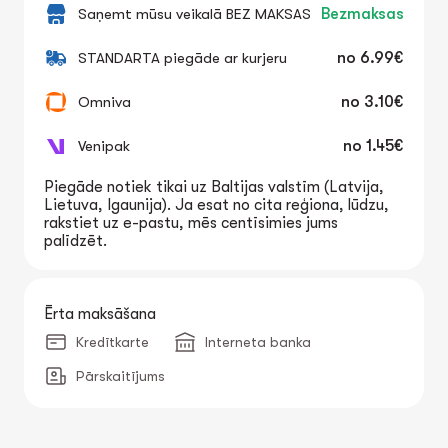
Saņemt mūsu veikalā BEZ MAKSAS
Bezmaksas
STANDARTA piegāde ar kurjeru
no
6.99€
Omniva
no
3.10€
Venipak
no
1.45€
Piegāde notiek tikai uz Baltijas valstīm (Latvija,
Lietuva, Igaunija). Ja esat no cita reģiona, lūdzu,
rakstiet uz e-pastu, mēs centīsimies jums
palīdzēt.
Ērta maksāšana
Kredītkarte
Interneta banka
Pārskaitījums