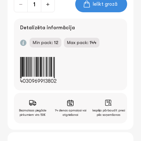
Ielikt grozā
Detalizēta informācija
Min pack:
12
Max pack:
144
4030969913802
Bezmaksas piegāde
14 dienas apmaiņai vai
Iespēja pārbaudīt preci
pirkumiem virs 50€
atgriešanai
pēc saņemšanas