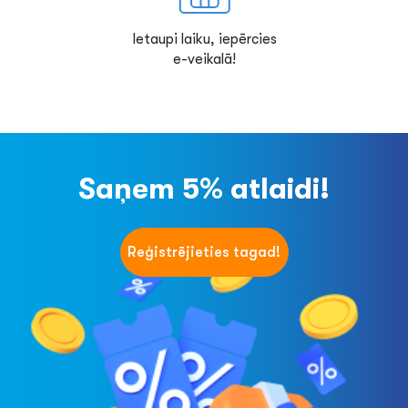
Ietaupi laiku, iepērcies
e-veikalā!
Saņem 5% atlaidi!
Reģistrējieties tagad!