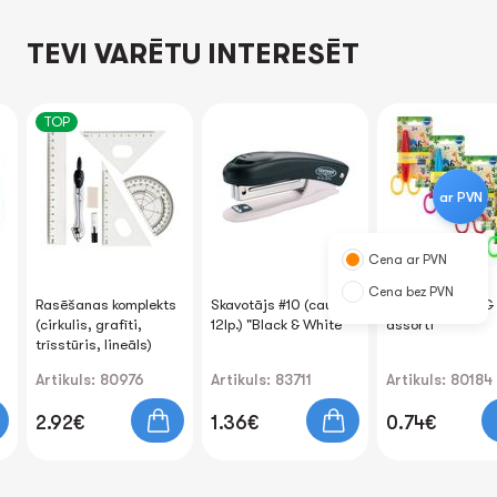
TEVI VARĒTU INTERESĒT
TOP
ar PVN
Cena ar PVN
Cena bez PVN
Rasēšanas komplekts
Skavotājs #10 (cauršūt
Šķēres ZIG-ZAG
(cirkulis, grafīti,
12lp.) "Black & White"
assorti
trīsstūris, lineāls)
Artikuls: 80976
Artikuls: 83711
Artikuls: 80184
2.92€
1.36€
0.74€