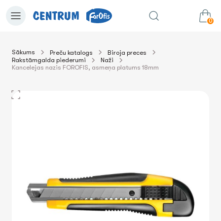
0
Sākums
Preču katalogs
Biroja preces
Rakstāmgalda piederumi
Naži
0.00€
uz grozu
Summa:
Kancelejas nazis FOROFIS, asmeņa platums 18mm