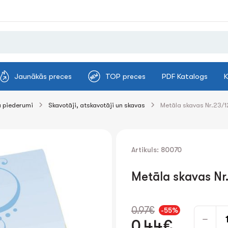
Jaunākās preces
TOP preces
PDF Katalogs
K
 piederumi
Skavotāji, atskavotāji un skavas
Metāla skavas Nr.23/1
Artikuls: 80070
Metāla skavas Nr
0.97€
-55%
0.44€