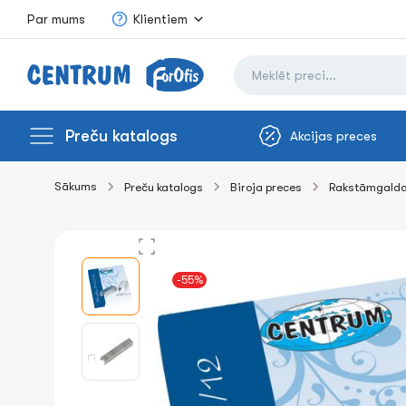
Par mums
Klientiem
Preču katalogs
Akcijas preces
Sākums
Preču katalogs
Biroja preces
Rakstāmgalda
-55%