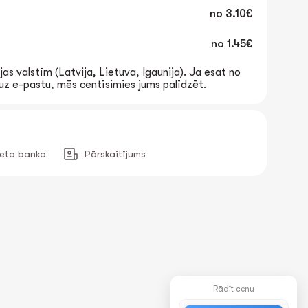
no
3.10€
no
1.45€
jas valstīm (Latvija, Lietuva, Igaunija). Ja esat no
t uz e-pastu, mēs centīsimies jums palīdzēt.
neta banka
Pārskaitījums
Rādīt cenu