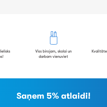
ielisks
Viss birojam, skolai un
Kvalitāte
s!
darbam vienuviet
Saņem 5% atlaidi!