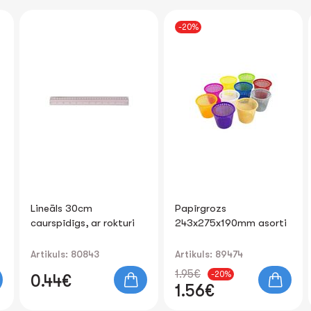
-20%
Lineāls 30cm
Papīrgrozs
caurspīdīgs, ar rokturi
243x275x190mm asorti
Artikuls: 80843
Artikuls: 89474
1.95€
-20%
0.44€
1.56€