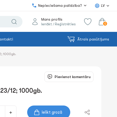
Nepieciešama palīdzība?
LV
Mans profils
0
Ienākt
Reģistrēties
/
ontakti
Ātrais pasūtījums
0.00€
uz grozu
Summa:
2; 1000gb.
Pievienot komentāru
.23/12; 1000gb.
Ielikt grozā