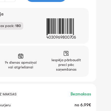
ja
ax pack:
180
4030969800706
Iespēja pārbaudīt
14 dienas apmaiņai
preci pēc
vai atgriešanai
saņemšanas
EZ MAKSAS
Bezmaksas
urjeru
no
6.99€