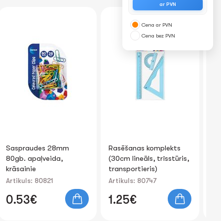
ar PVN
Cena ar PVN
Cena bez PVN
Saspraudes 28mm
Rasēšanas komplekts
Lī
80gb. apaļveida,
(30cm lineāls, trīsstūris,
PV
krāsainie
transportieris)
Artikuls: 80821
Artikuls: 80747
Art
0.53€
1.25€
0