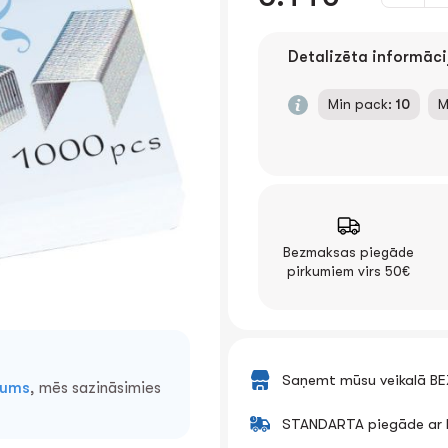
Detalizēta informāci
Min pack:
10
M
Bezmaksas piegāde
pirkumiem virs 50€
Saņemt mūsu veikalā B
mums
, mēs sazināsimies
STANDARTA piegāde ar k