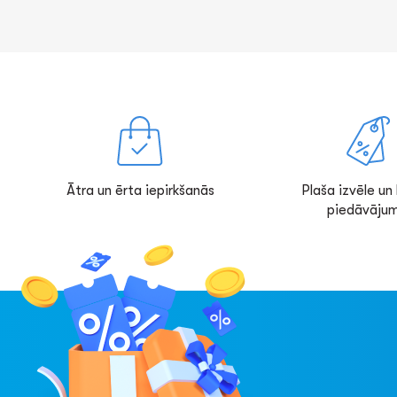
Ātra un ērta iepirkšanās
Plaša izvēle un l
piedāvājum