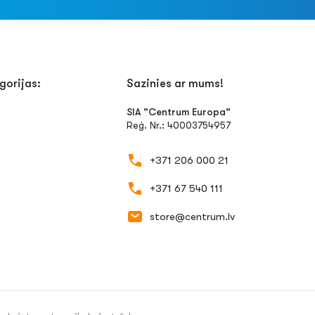
gorijas:
Sazinies ar mums!
SIA "Centrum Europa"
Reģ. Nr.: 40003754957
+371 206 000 21
+371 67 540 111
store@centrum.lv