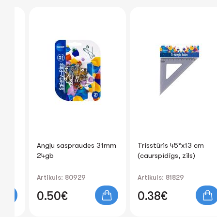
Angļu saspraudes 31mm
Trīsstūris 45°x13 cm
ACK
24gb
(caurspīdīgs, zils)
Artikuls: 80929
Artikuls: 81829
0.50€
0.38€