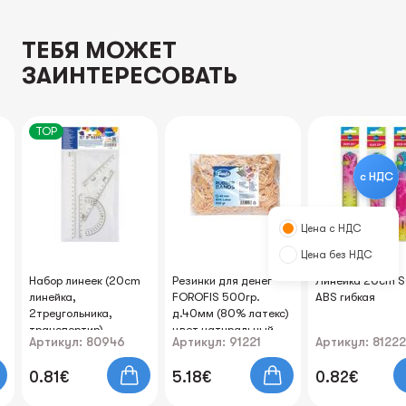
ТЕБЯ МОЖЕТ
ЗАИНТЕРЕСОВАТЬ
TOP
с НДС
Цена с НДС
Цена без НДС
Набор линеек (20cm
Резинки для денег
Линейка 20cm 
линейка,
FOROFIS 500гр.
ABS гибкая
2треугольника,
д.40мм (80% латекс)
транспортир)
цвет натуральный
Артикул: 80946
Артикул: 91221
Артикул: 81222
0.81€
5.18€
0.82€