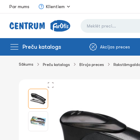
Par mums
Klientiem
Preču katalogs
Akcijas preces
Sākums
Preču katalogs
Biroja preces
Rakstāmgalda