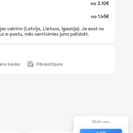
no
3.10€
no
1.45€
jas valstīm (Latvija, Lietuva, Igaunija). Ja esat no
t uz e-pastu, mēs centīsimies jums palīdzēt.
neta banka
Pārskaitījums
Rādīt cenu
ar PVN