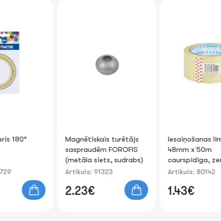
Magnētiskais turētājs
Iesaiņošanas līmlente
saspraudēm FOROFIS
48mm х 50m
(metāla siets, sudrabs)
caurspīdīga, zems
trokšņa līmenis
Artikuls: 91323
Artikuls: 80142
2.23€
1.43€