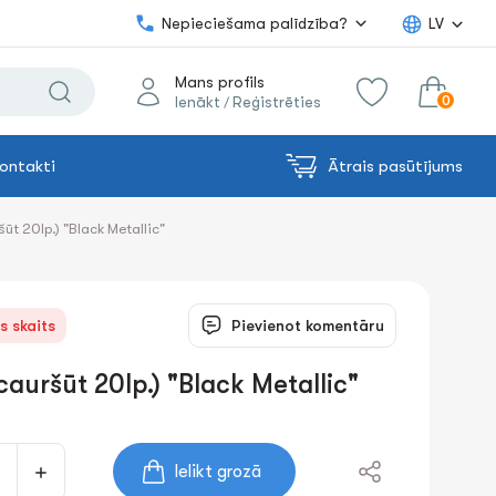
Nepieciešama palīdzība?
LV
Mans profils
0
Ienākt
Reģistrēties
/
ontakti
Ātrais pasūtījums
0.00€
uz grozu
Summa:
ūt 20lp.) "Black Metallic"
s skaits
Pievienot komentāru
cauršūt 20lp.) "Black Metallic"
Ielikt grozā