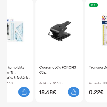
TOP
ts
Caurumotājs FOROFIS
Transportieris 180°
65lp.
tūris,
Artikuls: 91685
Artikuls: 80729
18.68€
0.22€