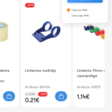
-38%
Cena ar PVN
Cena bez PVN
Līmlentes turētājs
Līmlente 19mm x 20m
Ka
caurspīdīga
FO
pl
Artikuls: 86934
Artikuls: 83571
Art
0.33€
-38%
1.14€
0
0.21€