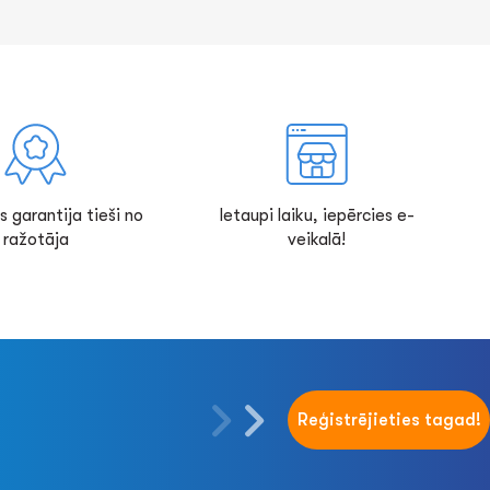
s garantija tieši no
Ietaupi laiku, iepērcies e-
ražotāja
veikalā!
Reģistrējieties tagad!