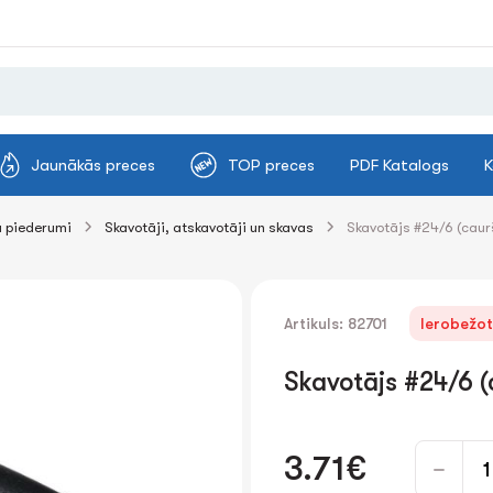
Jaunākās preces
TOP preces
PDF Katalogs
K
 piederumi
Skavotāji, atskavotāji un skavas
Skavotājs #24/6 (caurš
Artikuls: 82701
Ierobežot
Skavotājs #24/6 (
3.71€