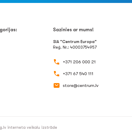
gorijas:
Sazinies ar mums!
SIA "Centrum Europa"
Reģ. Nr.: 40003754957
+371 206 000 21
+371 67 540 111
store@centrum.lv
g.lv
interneta veikalu izstrāde