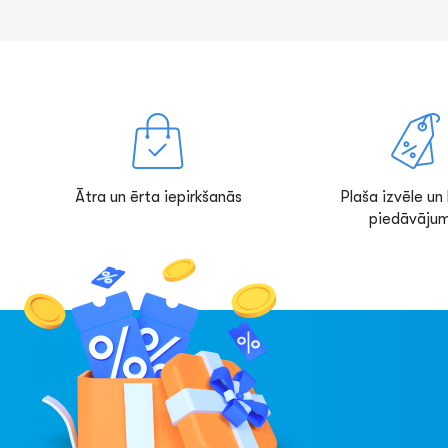
Ātra un ērta iepirkšanās
Plaša izvēle un l
piedāvājum