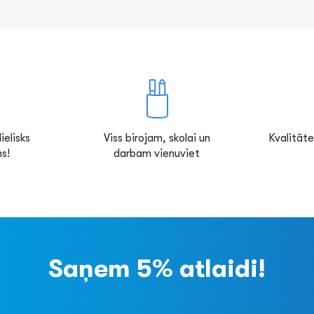
ielisks
Viss birojam, skolai un
Kvalitāte
s!
darbam vienuviet
Saņem 5% atlaidi!