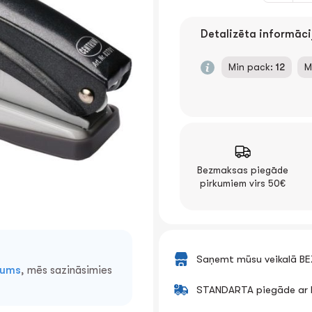
Detalizēta informāci
Min pack:
12
M
Bezmaksas piegāde
pirkumiem virs 50€
Saņemt mūsu veikalā B
mums
, mēs sazināsimies
STANDARTA piegāde ar k