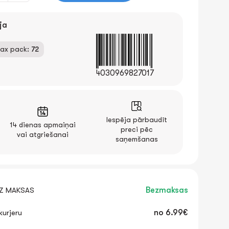
ja
ax pack:
72
4030969827017
Iespēja pārbaudīt
14 dienas apmaiņai
preci pēc
vai atgriešanai
saņemšanas
EZ MAKSAS
Bezmaksas
urjeru
no
6.99€