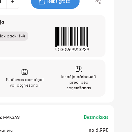
Ielikt grozā
ja
ax pack:
144
4030969913239
Iespēja pārbaudīt
14 dienas apmaiņai
preci pēc
vai atgriešanai
saņemšanas
EZ MAKSAS
Bezmaksas
urjeru
no
6.99€