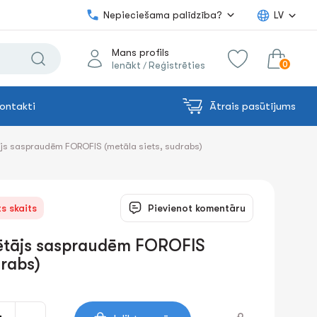
Nepieciešama palīdzība?
LV
Mans profils
0
Ienākt
Reģistrēties
/
ontakti
Ātrais pasūtījums
0.00€
uz grozu
Summa:
ājs saspraudēm FOROFIS (metāla siets, sudrabs)
s skaits
Pievienot komentāru
rētājs saspraudēm FOROFIS
drabs)