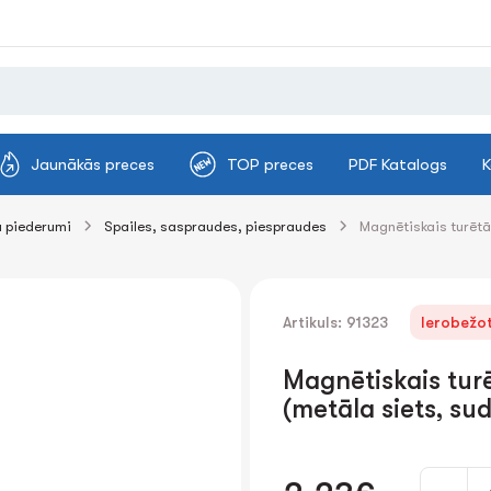
Jaunākās preces
TOP preces
PDF Katalogs
K
 piederumi
Spailes, saspraudes, piespraudes
Magnētiskais turēt
Artikuls: 91323
Ierobežot
Magnētiskais tu
(metāla siets, su