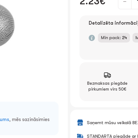
2.23€
Detalizēta informāci
Min pack:
24
M
Bezmaksas piegāde
pirkumiem virs 50€
mums
, mēs sazināsimies
Saņemt mūsu veikalā B
STANDARTA piegāde ar k