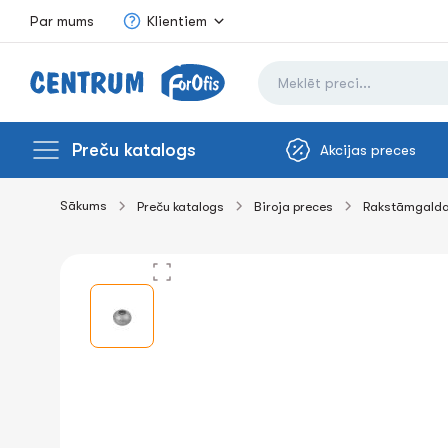
Par mums
Klientiem
Preču katalogs
Akcijas preces
Sākums
Preču katalogs
Biroja preces
Rakstāmgalda