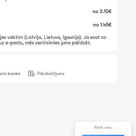
no
3.10€
no
1.45€
jas valstīm (Latvija, Lietuva, Igaunija). Ja esat no
t uz e-pastu, mēs centīsimies jums palīdzēt.
neta banka
Pārskaitījums
Rādīt cenu