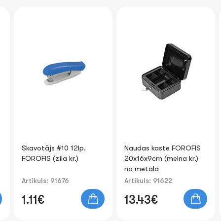
Naudas kaste FOROFIS
Līmlente 19mm x 20m
20x16x9cm (melna kr.)
caurspīdīga
no metala
Artikuls: 91622
Artikuls: 83571
13.43€
1.14€