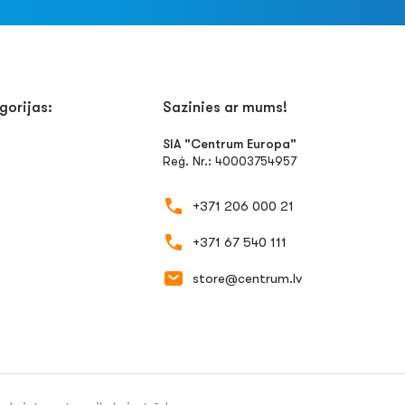
gorijas:
Sazinies ar mums!
SIA "Centrum Europa"
Reģ. Nr.: 40003754957
+371 206 000 21
+371 67 540 111
store@centrum.lv