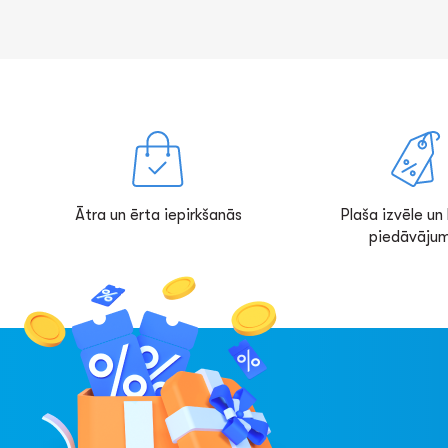
Ātra un ērta iepirkšanās
Plaša izvēle un l
piedāvājum