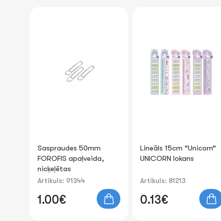
Lineāls 15cm “Unicorn”
Skavotājs #10 12lp.
,
UNICORN lokans
FOROFIS (zila kr.)
rb.
Artikuls: 81213
Artikuls: 91676
0.13€
1.11€