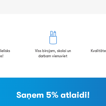
ielisks
Viss birojam, skolai un
Kvalitāte
s!
darbam vienuviet
Saņem 5% atlaidi!